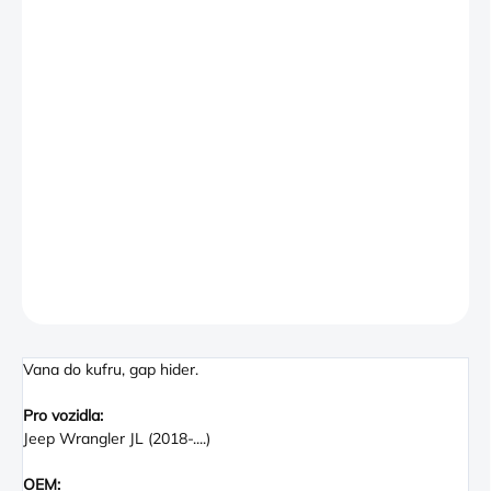
back cover pieces (60/40 seat style), and gap hider. The
gap hider is covered with carpet to match the vehicle interior.
The Cargo Tray is Black and features a Red Jeep logo. Fits
four-door Jeep Wrangler (JL) equipped with cloth seats, but not
equipped with the production gap hider. Cargo Mats are made
of crack-resistant, flexible, heavy-duty compressed rubber to
protect the floor against scratches, dents, dings and corrosion.
The mat features molded-in ribs to reduce cargo shifting, make
loading and unloading easier. Cargo Mats are oil and grease
resistant and remove easily for cleaning.
DETAILNÍ INFORMACE
ZEPTAT SE
Vana do kufru, gap hider.
Pro vozidla:
Jeep Wrangler JL (2018-....)
OEM: