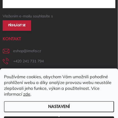
Vložením e-mailu souhlasíte s
podmínkami ochrany osobních údajů
PŘIHLÁSIT SE
KONTAKT
eshop
@
imofa.cz
+420 241 731 794
+420 731 156 801
Používáme cookies, abychom Vám umožnili pohodlné
IMOFA Facebook
prohlížení webu a díky analýze provozu webu neustále
zlepšovali jeho funkce, výkon a použitelnost. Více
imofa_s.r.o
informací
zde
.
NASTAVENÍ
Copyright 2026
IMOFA e-shop
. Všechna práva vyhrazena.
Upravit