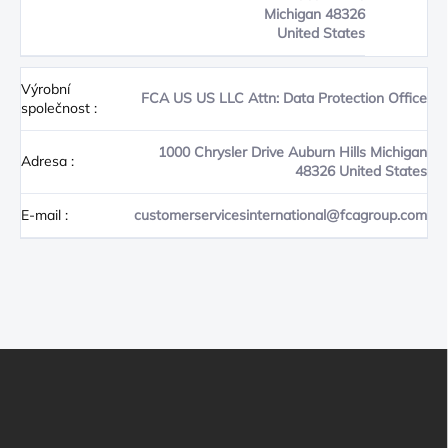
Michigan 48326
United States
Výrobní
FCA US US LLC Attn: Data Protection Office
společnost
:
1000 Chrysler Drive Auburn Hills Michigan
Adresa
:
48326 United States
E-mail
:
customerservicesinternational@fcagroup.com
Z
Á
P
A
T