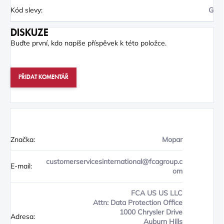
Kód slevy
:
G
DISKUZE
Buďte první, kdo napíše příspěvek k této položce.
PŘIDAT KOMENTÁŘ
Značka:
Mopar
customerservicesinternational@fcagroup.c
E-mail:
om
FCA US US LLC
Attn: Data Protection Office
1000 Chrysler Drive
Adresa:
Auburn Hills