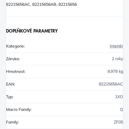
82215656AC, 82215656AB, 82215656
DOPLŇKOVÉ PARAMETRY
Kategorie
:
Interiér
Záruka
:
2 roky
Hmotnost
:
9.979 kg
EAN
:
82215656AC
Typ
:
1XO
Macro Family
:
Q
Family
:
ZF05