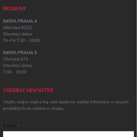
PRODEJNY
IMOFA PRAHA 4
Milevská 922/2
Otevírací doba:
Po-Pá 7:30 - 19:00
IMOFA PRAHA 5
Ořešská 873
Otevírací doba:
7:30 - 15:00
ODEBÍRAT NEWSLETTER
Vložte svůj e-mail a my vám budeme zasílat informace o nových
produktech na našem e-shopu.
E-MAIL