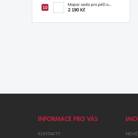
Mopar sada pro péči o
vozidlo
2 190 Kč
Z
Á
P
A
INFORMACE PRO VÁS
IMO
T
Í
KONTAKTY
NOVÉ