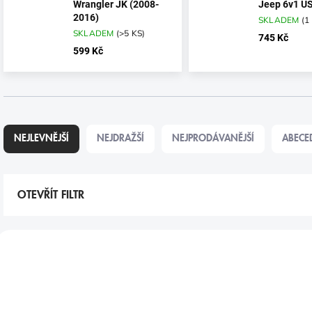
Wrangler JK (2008-
Jeep 6v1 US
2016)
SKLADEM
(
1
SKLADEM
(
>5 KS
)
745 Kč
599 Kč
Ř
A
NEJLEVNĚJŠÍ
NEJDRAŽŠÍ
NEJPRODÁVANĚJŠÍ
ABECE
Z
E
N
Í
OTEVŘÍT FILTR
P
R
V
O
Ý
VÝPRODEJ
TIP
D
P
U
I
K
S
T