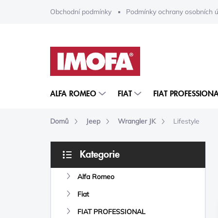
Přejít
Obchodní podmínky
Podmínky ochrany osobních ú
na
obsah
ALFA ROMEO
FIAT
FIAT PROFESSIONA
Domů
Jeep
Wrangler JK
Lifestyle
P
Kategorie
O
Přeskočit
S
kategorie
Alfa Romeo
T
R
Fiat
A
N
FIAT PROFESSIONAL