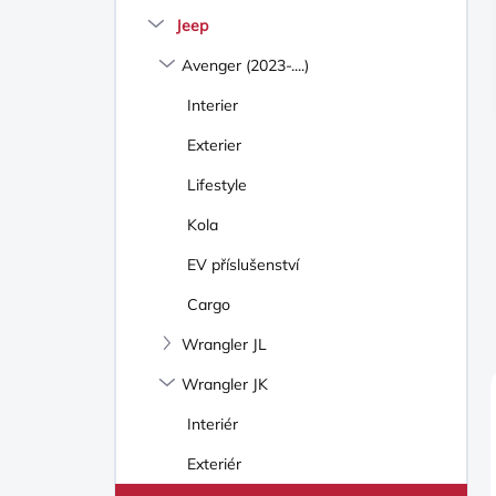
N
Jeep
Í
P
Avenger (2023-....)
A
N
Interier
E
Exterier
L
Lifestyle
Kola
EV příslušenství
Cargo
Wrangler JL
Wrangler JK
Interiér
Exteriér