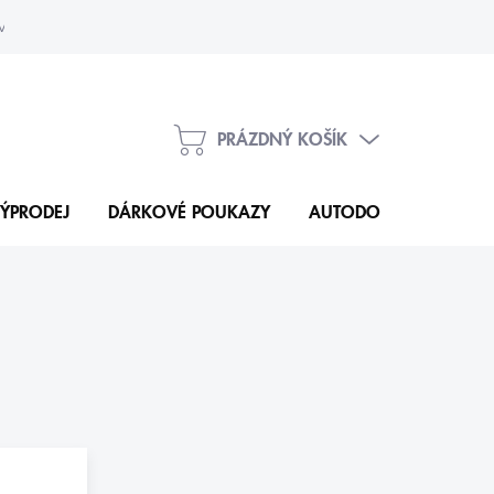
vka
Kontakty
PRÁZDNÝ KOŠÍK
NÁKUPNÍ
KOŠÍK
ÝPRODEJ
DÁRKOVÉ POUKAZY
AUTODOPLŇKY
N