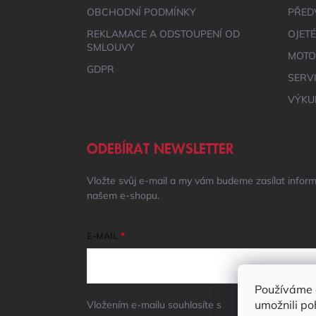
OBCHODNÍ PODMÍNKY
PŘED
REKLAMACE A ODSTOUPENÍ OD
OJET
SMLOUVY
MOTO
GDPR
SERV
VÝKU
ODEBÍRAT NEWSLETTER
Vložte svůj e-mail a my vám budeme zasílat infor
našem e-shopu.
E-MAIL
Používáme 
umožnili po
Vložením e-mailu souhlasíte s
podmínkami ochrany