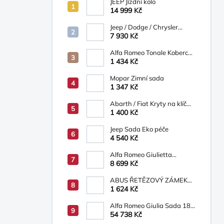
JEEP Jízdní kolo
14 999 Kč
Jeep / Dodge / Chrysler
Mopar Nosič na kola
7 930 Kč
TCFKM526AB
Alfa Romeo Tonale Koberce
textilní
1 434 Kč
Mopar Zimní sada
1 347 Kč
Abarth / Fiat Kryty na klíč
bílá/béžová
1 400 Kč
Jeep Sada Eko péče
4 540 Kč
Alfa Romeo Giulietta
Osvětlená prahová lišta s
8 699 Kč
logem Alfa Romeo
ABUS ŘETĚZOVÝ ZÁMEK
INFINITY LOOP
1 624 Kč
Alfa Romeo Giulia Sada 18´
ALU kol 6002093271
54 738 Kč