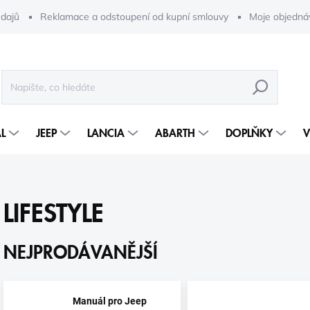
dajů
Reklamace a odstoupení od kupní smlouvy
Moje objedná
HLEDAT
L
JEEP
LANCIA
ABARTH
DOPLŇKY
V
LIFESTYLE
NEJPRODÁVANĚJŠÍ
Manuál pro Jeep