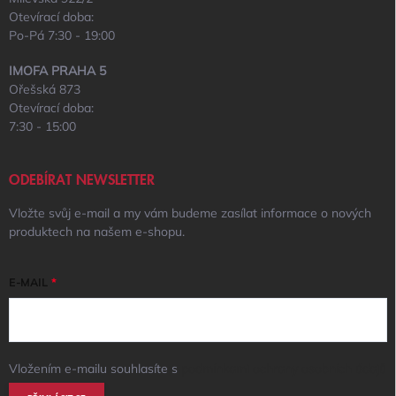
Otevírací doba:
Po-Pá 7:30 - 19:00
IMOFA PRAHA 5
Ořešská 873
Otevírací doba:
7:30 - 15:00
ODEBÍRAT NEWSLETTER
Vložte svůj e-mail a my vám budeme zasílat informace o nových
produktech na našem e-shopu.
E-MAIL
Vložením e-mailu souhlasíte s
podmínkami ochrany osobních údajů