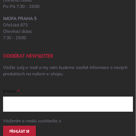
Otevírací doba:
Po-Pá 7:30 - 19:00
IMOFA PRAHA 5
Ořešská 873
Otevírací doba:
7:30 - 15:00
ODEBÍRAT NEWSLETTER
Vložte svůj e-mail a my vám budeme zasílat informace o nových
produktech na našem e-shopu.
E-MAIL
Vložením e-mailu souhlasíte s
podmínkami ochrany osobních údajů
PŘIHLÁSIT SE