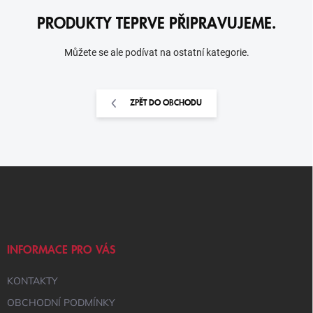
PRODUKTY TEPRVE PŘIPRAVUJEME.
Můžete se ale podívat na ostatní kategorie.
ZPĚT DO OBCHODU
Z
Á
P
A
T
Í
INFORMACE PRO VÁS
KONTAKTY
OBCHODNÍ PODMÍNKY