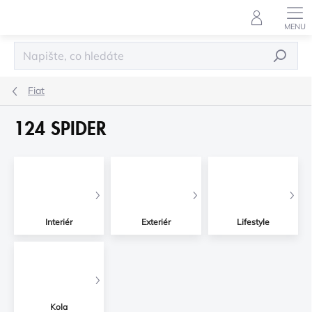
Přejít
na
obsah
HLEDAT
Fiat
124 SPIDER
Interiér
Exteriér
Lifestyle
Kola