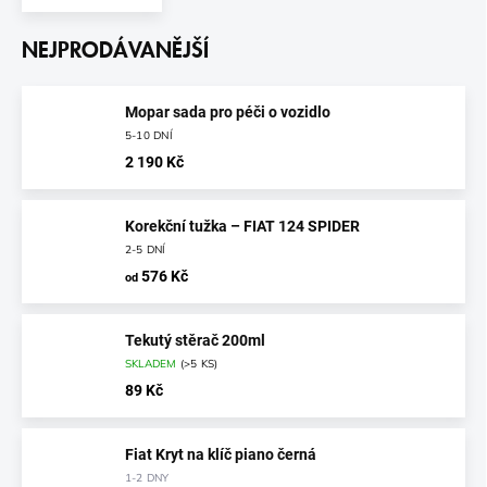
NEJPRODÁVANĚJŠÍ
Mopar sada pro péči o vozidlo
5-10 DNÍ
2 190 Kč
Korekční tužka – FIAT 124 SPIDER
2-5 DNÍ
576 Kč
od
Tekutý stěrač 200ml
SKLADEM
(
>5 KS
)
89 Kč
Fiat Kryt na klíč piano černá
1-2 DNY