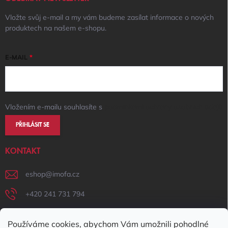
Vložte svůj e-mail a my vám budeme zasílat informace o nových
produktech na našem e-shopu.
E-MAIL
Vložením e-mailu souhlasíte s
podmínkami ochrany osobních údajů
PŘIHLÁSIT SE
KONTAKT
eshop
@
imofa.cz
+420 241 731 794
+420 731 156 801
Používáme cookies, abychom Vám umožnili pohodlné