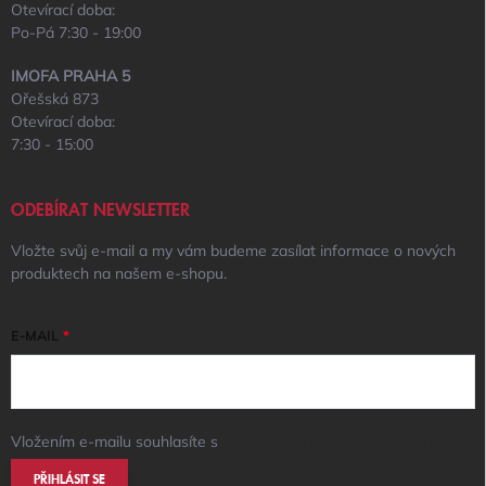
Otevírací doba:
Po-Pá 7:30 - 19:00
IMOFA PRAHA 5
Ořešská 873
Otevírací doba:
7:30 - 15:00
ODEBÍRAT NEWSLETTER
Vložte svůj e-mail a my vám budeme zasílat informace o nových
produktech na našem e-shopu.
E-MAIL
Vložením e-mailu souhlasíte s
podmínkami ochrany osobních údajů
PŘIHLÁSIT SE