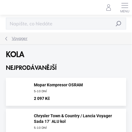
Přejít
na
obsah
HLEDAT
Voyager
KOLA
NEJPRODÁVANĚJŠÍ
Mopar Kompresor OSRAM
5-10 DNÍ
2 097 Kč
Chrysler Town & Country / Lancia Voyager
Sada 17´ ALU kol
5-10 DNÍ