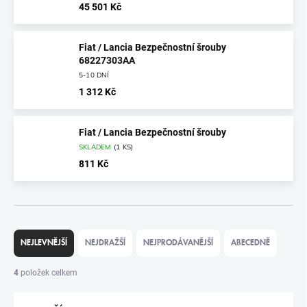
45 501 Kč
Fiat / Lancia Bezpečnostní šrouby
68227303AA
5-10 DNÍ
1 312 Kč
Fiat / Lancia Bezpečnostní šrouby
SKLADEM
(
1 KS
)
811 Kč
Ř
A
NEJLEVNĚJŠÍ
NEJDRAŽŠÍ
NEJPRODÁVANĚJŠÍ
ABECEDNĚ
Z
E
4
položek celkem
N
Í