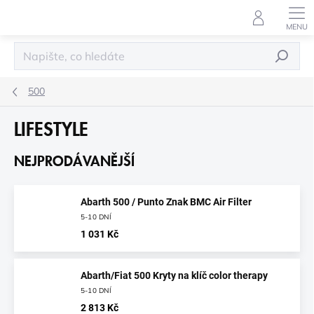
Přejít
na
obsah
HLEDAT
500
LIFESTYLE
NEJPRODÁVANĚJŠÍ
Abarth 500 / Punto Znak BMC Air Filter
5-10 DNÍ
1 031 Kč
Abarth/Fiat 500 Kryty na klíč color therapy
5-10 DNÍ
2 813 Kč