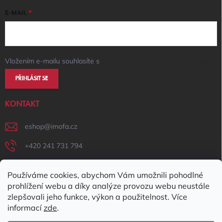
E-MAIL
Vložením e-mailu souhlasíte s
podmínkami ochrany osobních údajů
PŘIHLÁSIT SE
KONTAKT
eshop
@
imofa.cz
+420 241 731 794
+420 731 156 801
Používáme cookies, abychom Vám umožnili pohodlné
IMOFA Facebook
prohlížení webu a díky analýze provozu webu neustále
zlepšovali jeho funkce, výkon a použitelnost. Více
imofa_s.r.o
informací
zde
.