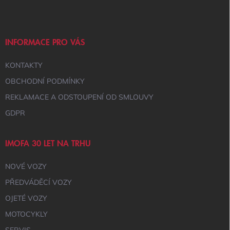
Í
P
P
A
R
T
V
Í
INFORMACE PRO VÁS
K
Y
KONTAKTY
V
Ý
OBCHODNÍ PODMÍNKY
P
I
REKLAMACE A ODSTOUPENÍ OD SMLOUVY
S
GDPR
U
IMOFA 30 LET NA TRHU
NOVÉ VOZY
PŘEDVÁDĚCÍ VOZY
OJETÉ VOZY
MOTOCYKLY