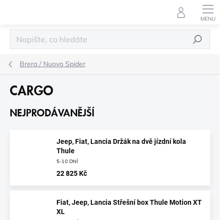
Přejít
na
obsah
HLEDAT
Brera / Nuovo Spider
CARGO
NEJPRODÁVANĚJŠÍ
Jeep, Fiat, Lancia Držák na dvě jízdní kola
Thule
5-10 DNÍ
22 825 Kč
Fiat, Jeep, Lancia Střešní box Thule Motion XT
XL