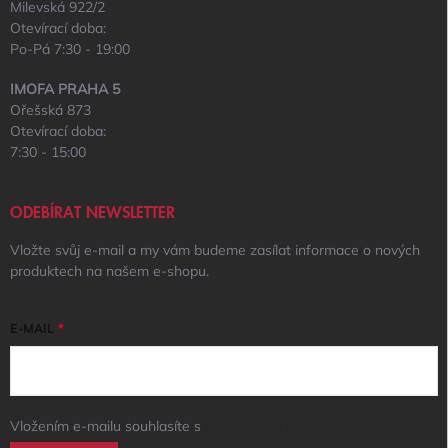
Milevská 922/2
Otevírací doba:
Po-Pá 7:30 - 19:00
IMOFA PRAHA 5
Ořešská 873
Otevírací doba:
7:30 - 15:00
ODEBÍRAT NEWSLETTER
Vložte svůj e-mail a my vám budeme zasílat informace o nových
produktech na našem e-shopu.
E-MAIL
Vložením e-mailu souhlasíte s
podmínkami ochrany osobních údajů