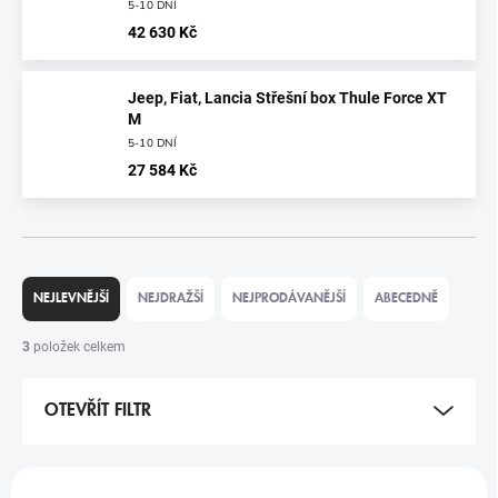
5-10 DNÍ
42 630 Kč
Jeep, Fiat, Lancia Střešní box Thule Force XT
M
5-10 DNÍ
27 584 Kč
Ř
A
NEJLEVNĚJŠÍ
NEJDRAŽŠÍ
NEJPRODÁVANĚJŠÍ
ABECEDNĚ
Z
E
3
položek celkem
N
Í
OTEVŘÍT FILTR
P
R
O
V
D