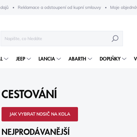
dajů
Reklamace a odstoupení od kupní smlouvy
Moje objedná
HLEDAT
L
JEEP
LANCIA
ABARTH
DOPLŇKY
V
CESTOVÁNÍ
JAK VYBRAT NOSIČ NA KOLA
NEJPRODÁVANĚJŠÍ