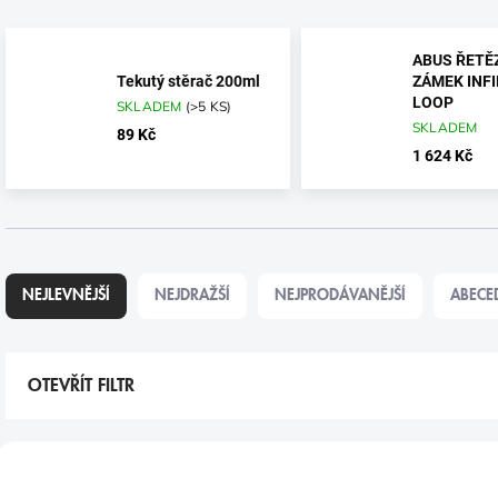
ABUS ŘETĚ
Tekutý stěrač 200ml
ZÁMEK INFI
LOOP
SKLADEM
(
>5 KS
)
SKLADEM
89 Kč
1 624 Kč
Ř
A
NEJLEVNĚJŠÍ
NEJDRAŽŠÍ
NEJPRODÁVANĚJŠÍ
ABECE
Z
E
N
Í
OTEVŘÍT FILTR
P
R
V
O
Ý
TIP
D