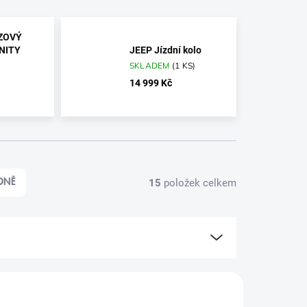
ZOVÝ
NITY
JEEP Jízdní kolo
SKLADEM
(
1 KS
)
14 999 Kč
15
položek celkem
DNĚ