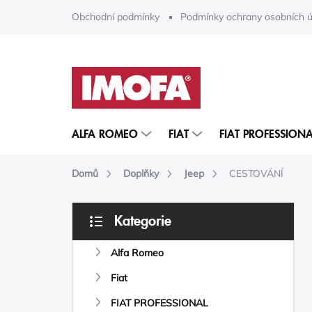
Přejít
Obchodní podmínky
Podmínky ochrany osobních ú
na
obsah
ALFA ROMEO
FIAT
FIAT PROFESSIONA
Domů
Doplňky
Jeep
CESTOVÁNÍ
P
Kategorie
O
Přeskočit
S
kategorie
Alfa Romeo
T
R
Fiat
A
N
FIAT PROFESSIONAL