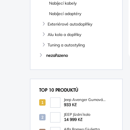
Nabíjecí kabely
Nabíjecí adaptéry
Exteriérové autodoplňky
Alu kola a doplňky
Tuning a autostyling
nezařazeno
TOP 10 PRODUKTŮ
Jeep Avenger Gumová
podložka na palubní desku
933 Kč
JEEP Jízdní kolo
14 999 Kč
Alfa Romeo Giulietta