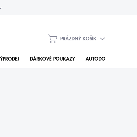
vka
Kontakty
PRÁZDNÝ KOŠÍK
NÁKUPNÍ
KOŠÍK
ÝPRODEJ
DÁRKOVÉ POUKAZY
AUTODOPLŇKY
N