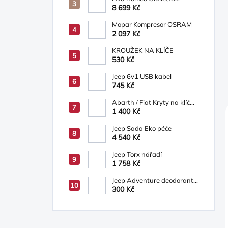
Osvětlená prahová lišta s
8 699 Kč
logem Alfa Romeo
Mopar Kompresor OSRAM
2 097 Kč
KROUŽEK NA KLÍČE
530 Kč
Jeep 6v1 USB kabel
745 Kč
Abarth / Fiat Kryty na klíč
bílá/béžová
1 400 Kč
Jeep Sada Eko péče
4 540 Kč
Jeep Torx nářadí
1 758 Kč
Jeep Adventure deodorant
ve spreji, sprchový gel 200
300 Kč
ml-dárková sada