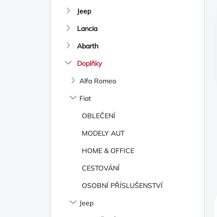
N
Jeep
Í
P
Lancia
A
N
Abarth
E
Doplňky
L
Alfa Romeo
Fiat
OBLEČENÍ
MODELY AUT
HOME & OFFICE
CESTOVÁNÍ
OSOBNÍ PŘÍSLUŠENSTVÍ
Jeep