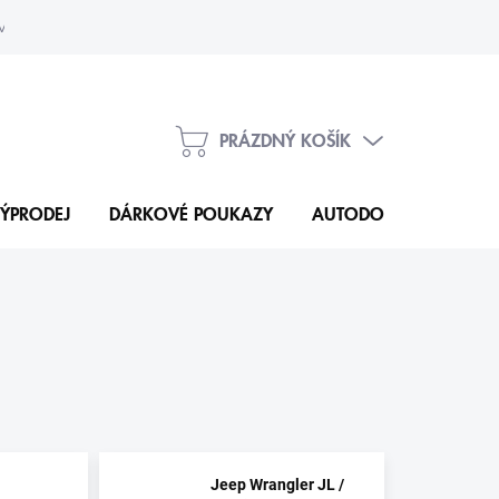
vka
Kontakty
PRÁZDNÝ KOŠÍK
NÁKUPNÍ
KOŠÍK
ÝPRODEJ
DÁRKOVÉ POUKAZY
AUTODOPLŇKY
N
Jeep Wrangler JL /