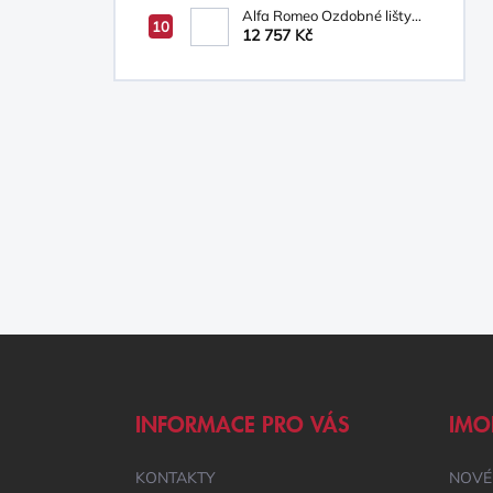
Alfa Romeo Ozdobné lišty
prahů
12 757 Kč
Z
Á
P
A
INFORMACE PRO VÁS
IMO
T
Í
KONTAKTY
NOVÉ