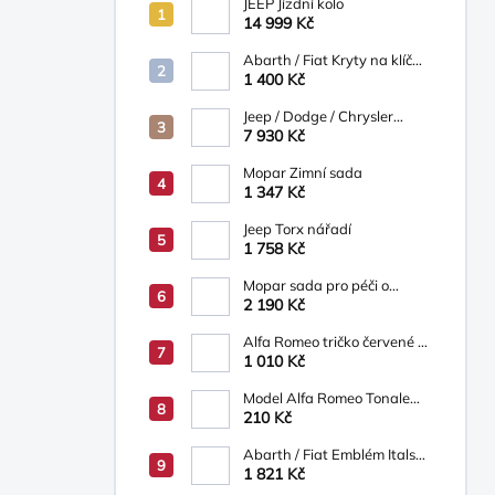
JEEP Jízdní kolo
14 999 Kč
Abarth / Fiat Kryty na klíč
bílá/béžová
1 400 Kč
Jeep / Dodge / Chrysler
Mopar Nosič na kola
7 930 Kč
TCFKM526AB
Mopar Zimní sada
1 347 Kč
Jeep Torx nářadí
1 758 Kč
Mopar sada pro péči o
vozidlo
2 190 Kč
Alfa Romeo tričko červené s
logem AR
1 010 Kč
Model Alfa Romeo Tonale
1:43 Bburago červené
210 Kč
Abarth / Fiat Emblém Italská
"vlajka"
1 821 Kč