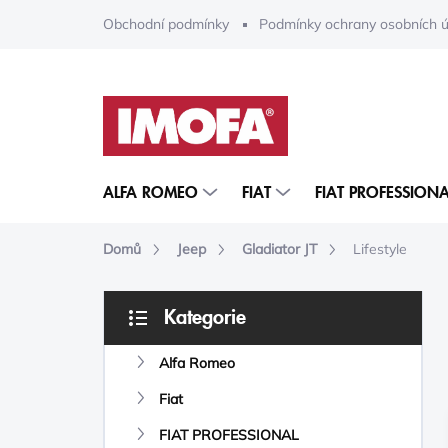
Přejít
Obchodní podmínky
Podmínky ochrany osobních ú
na
obsah
ALFA ROMEO
FIAT
FIAT PROFESSIONA
Domů
Jeep
Gladiator JT
Lifestyle
P
Kategorie
O
Přeskočit
S
kategorie
Alfa Romeo
T
R
Fiat
A
N
FIAT PROFESSIONAL