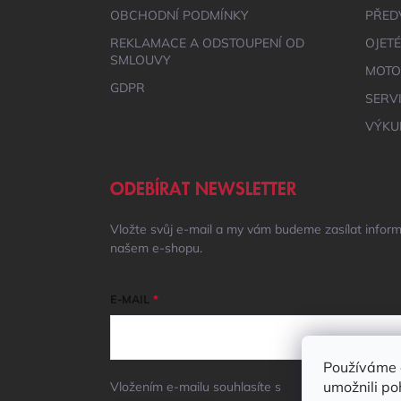
OBCHODNÍ PODMÍNKY
PŘED
REKLAMACE A ODSTOUPENÍ OD
OJET
SMLOUVY
MOTO
GDPR
SERV
VÝKU
ODEBÍRAT NEWSLETTER
Vložte svůj e-mail a my vám budeme zasílat infor
našem e-shopu.
E-MAIL
Používáme 
umožnili po
Vložením e-mailu souhlasíte s
podmínkami ochrany