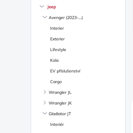
N
Jeep
Í
P
Avenger (2023-....)
A
N
Interier
E
Exterier
L
Lifestyle
Kola
EV příslušenství
Cargo
Wrangler JL
Wrangler JK
Gladiator JT
Interiér