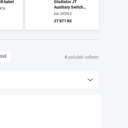
B kabel
Gladiator JT
Auxiliary Switch
 KS
)
System stříbrný
NA DOTAZ
27 871 Kč
4
položek celkem
DNĚ