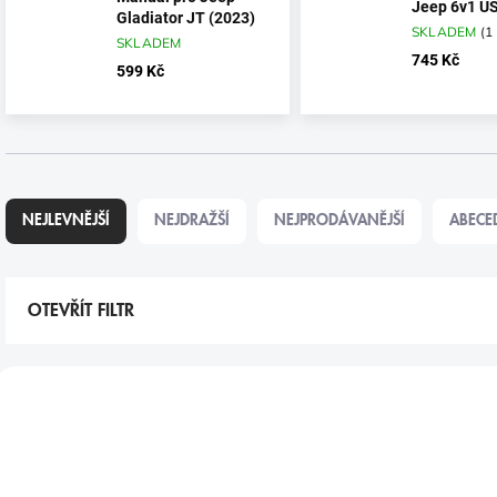
Jeep 6v1 US
Gladiator JT (2023)
SKLADEM
(
1
SKLADEM
745 Kč
599 Kč
Ř
A
NEJLEVNĚJŠÍ
NEJDRAŽŠÍ
NEJPRODÁVANĚJŠÍ
ABECE
Z
E
N
Í
OTEVŘÍT FILTR
P
R
V
O
Ý
VÝPRODEJ
TIP
D
P
U
I
K
S
T