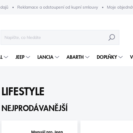
dajů
Reklamace a odstoupení od kupní smlouvy
Moje objedná
HLEDAT
L
JEEP
LANCIA
ABARTH
DOPLŇKY
V
LIFESTYLE
NEJPRODÁVANĚJŠÍ
Manuál pro Jeep