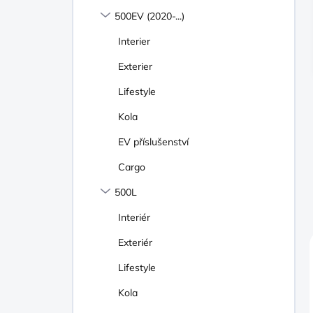
N
500EV (2020-...)
Í
P
Interier
A
N
Exterier
E
Lifestyle
L
Kola
EV příslušenství
Cargo
500L
Interiér
Exteriér
Lifestyle
Kola