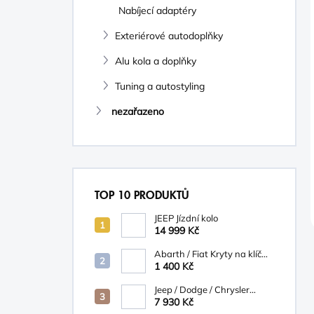
Nabíjecí adaptéry
Exteriérové autodoplňky
Alu kola a doplňky
Tuning a autostyling
nezařazeno
TOP 10 PRODUKTŮ
JEEP Jízdní kolo
14 999 Kč
Abarth / Fiat Kryty na klíč
bílá/béžová
1 400 Kč
Jeep / Dodge / Chrysler
Mopar Nosič na kola
7 930 Kč
TCFKM526AB