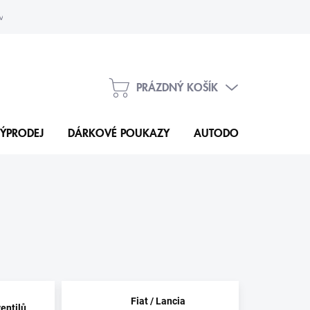
vka
Kontakty
PRÁZDNÝ KOŠÍK
NÁKUPNÍ
KOŠÍK
ÝPRODEJ
DÁRKOVÉ POUKAZY
AUTODOPLŇKY
N
Fiat / Lancia
ventilů