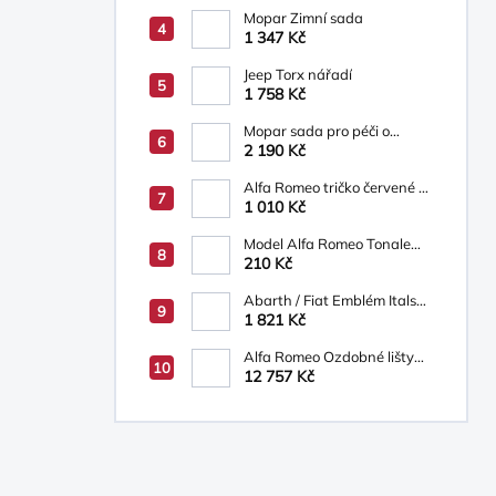
Mopar Zimní sada
1 347 Kč
Jeep Torx nářadí
1 758 Kč
Mopar sada pro péči o
vozidlo
2 190 Kč
Alfa Romeo tričko červené s
logem AR
1 010 Kč
Model Alfa Romeo Tonale
1:43 Bburago červené
210 Kč
Abarth / Fiat Emblém Italská
"vlajka"
1 821 Kč
Alfa Romeo Ozdobné lišty
prahů
12 757 Kč