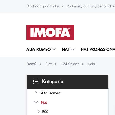
Přejít
Obchodní podmínky
Podmínky ochrany osobních ú
na
obsah
ALFA ROMEO
FIAT
FIAT PROFESSIONA
Domů
Fiat
124 Spider
Kola
P
Kategorie
O
Přeskočit
S
kategorie
Alfa Romeo
T
R
Fiat
A
N
500