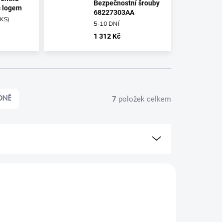
Bezpečnostní šrouby
s logem
68227303AA
 KS
)
5-10 DNÍ
1 312 Kč
7
položek celkem
DNĚ