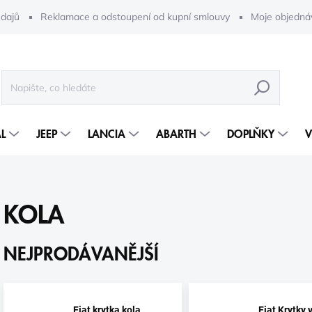
dajů
Reklamace a odstoupení od kupní smlouvy
Moje objedná
HLEDAT
L
JEEP
LANCIA
ABARTH
DOPLŇKY
V
KOLA
NEJPRODÁVANĚJŠÍ
Fiat krytka kola
Fiat Krytky 