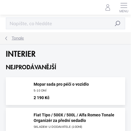
Přejít
na
obsah
HLEDAT
Tonale
INTERIER
NEJPRODÁVANĚJŠÍ
Mopar sada pro péči o vozidlo
5-10 DNÍ
2 190 Kč
Fiat Tipo / 500X / 500L / Alfa Romeo Tonale
Organizér za přední sedadlo
SKLADEM U DODAVATELE (10DNÍ)