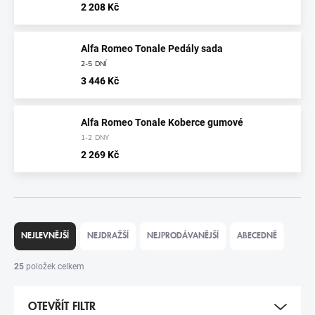
2 208 Kč
Alfa Romeo Tonale Pedály sada
2-5 DNÍ
3 446 Kč
Alfa Romeo Tonale Koberce gumové
1-2 DNY
2 269 Kč
Ř
A
NEJLEVNĚJŠÍ
NEJDRAŽŠÍ
NEJPRODÁVANĚJŠÍ
ABECEDNĚ
Z
E
25
položek celkem
N
Í
OTEVŘÍT FILTR
P