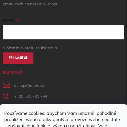
produktech na našem e-shopu.
E-MAIL
Vložením e-mailu souhlasíte s
podmínkami ochrany osobních údajů
PŘIHLÁSIT SE
KONTAKT
eshop
@
imofa.cz
+420 241 731 794
+420 731 156 801
Používáme cookies, abychom Vám umožnili pohodlné
IMOFA Facebook
prohlížení webu a díky analýze provozu webu neustále
zlepšovali jeho funkce, výkon a použitelnost. Více