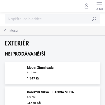
Přejít
na
obsah
HLEDAT
Musa
EXTERIÉR
NEJPRODÁVANĚJŠÍ
Mopar Zimní sada
5-10 DNÍ
1 347 Kč
Korekční tužka – LANCIA MUSA
2-5 DNÍ
576 Kč
od