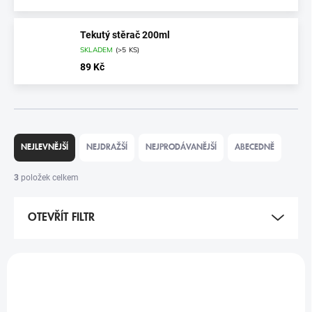
Tekutý stěrač 200ml
SKLADEM
(
>5 KS
)
89 Kč
Ř
A
NEJLEVNĚJŠÍ
NEJDRAŽŠÍ
NEJPRODÁVANĚJŠÍ
ABECEDNĚ
Z
E
3
položek celkem
N
Í
OTEVŘÍT FILTR
P
R
O
V
D
Ý
TIP
U
P
K
I