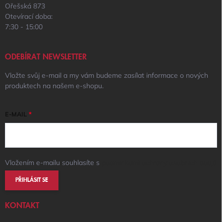
Ořešská 873
Otevírací doba:
7:30 - 15:00
ODEBÍRAT NEWSLETTER
Vložte svůj e-mail a my vám budeme zasílat informace o nových
produktech na našem e-shopu.
E-MAIL
Vložením e-mailu souhlasíte s
podmínkami ochrany osobních údajů
PŘIHLÁSIT SE
KONTAKT