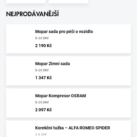
NEJPRODÁVANĚJŠÍ
Mopar sada pro péči o vozidlo
5-10 DNÍ
2 190 Kč
Mopar Zimní sada
5-10 DNÍ
1 347 Kč
Mopar Kompresor OSRAM
5-10 DNÍ
2 097 Kč
Korekční tužka – ALFA ROMEO SPIDER
2-5 DNÍ