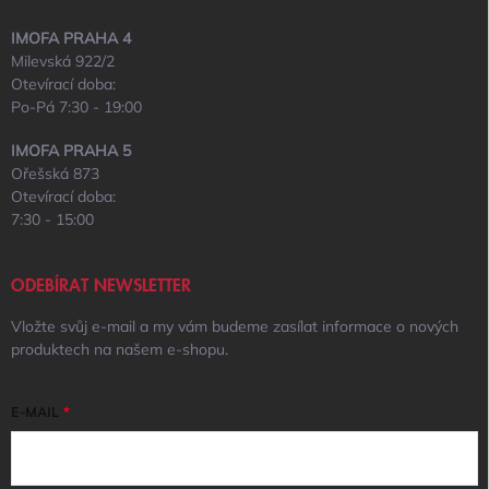
IMOFA PRAHA 4
Milevská 922/2
Otevírací doba:
Po-Pá 7:30 - 19:00
IMOFA PRAHA 5
Ořešská 873
Otevírací doba:
7:30 - 15:00
ODEBÍRAT NEWSLETTER
Vložte svůj e-mail a my vám budeme zasílat informace o nových
produktech na našem e-shopu.
E-MAIL