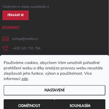
Vložením e-mailu souhlasíte s
podmínkami ochrany osobních údajů
PŘIHLÁSIT SE
KONTAKT
eshop
@
imofa.cz
+420 241 731 794
+420 731 156 801
Používáme cookies, abychom Vám umožnili pohodlné
IMOFA Facebook
prohlížení webu a díky analýze provozu webu neustále
zlepšovali jeho funkce, výkon a použitelnost. Více
imofa_s.r.o
informací
zde
.
NASTAVENÍ
Copyright 2026
IMOFA e-shop
. Všechna práva vyhrazena.
Upravit
nastavení cookies
ODMÍTNOUT
SOUHLASÍM