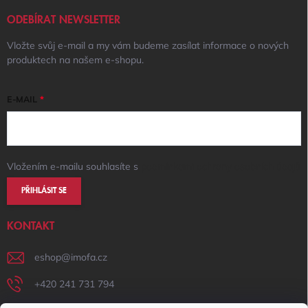
ODEBÍRAT NEWSLETTER
Vložte svůj e-mail a my vám budeme zasílat informace o nových
produktech na našem e-shopu.
E-MAIL
Vložením e-mailu souhlasíte s
podmínkami ochrany osobních údajů
PŘIHLÁSIT SE
KONTAKT
eshop
@
imofa.cz
+420 241 731 794