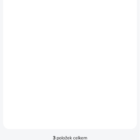
5-10 DNÍ
MANUÁL PRO JEEP
CHEROKEE KL (2015-
2019)
1 464 Kč
1 210 Kč bez DPH
Do košíku
3
položek celkem