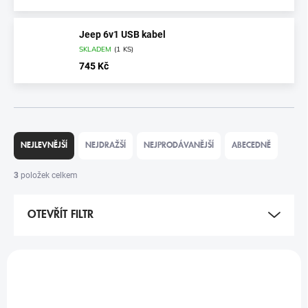
Jeep 6v1 USB kabel
SKLADEM
(
1 KS
)
745 Kč
Ř
A
NEJLEVNĚJŠÍ
NEJDRAŽŠÍ
NEJPRODÁVANĚJŠÍ
ABECEDNĚ
Z
E
3
položek celkem
N
Í
OTEVŘÍT FILTR
P
R
O
V
D
Ý
TIP
U
P
K
I