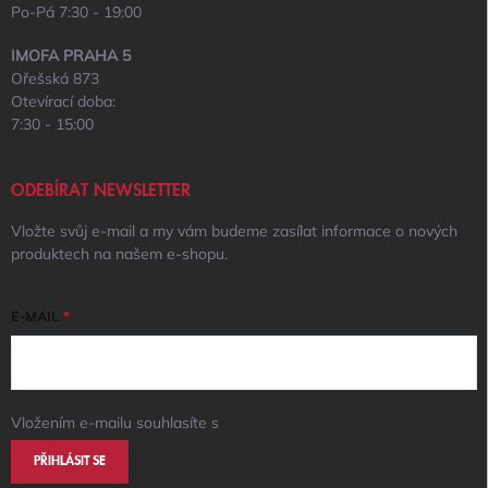
Po-Pá 7:30 - 19:00
IMOFA PRAHA 5
Ořešská 873
Otevírací doba:
7:30 - 15:00
ODEBÍRAT NEWSLETTER
Vložte svůj e-mail a my vám budeme zasílat informace o nových
produktech na našem e-shopu.
E-MAIL
Vložením e-mailu souhlasíte s
podmínkami ochrany osobních údajů
PŘIHLÁSIT SE