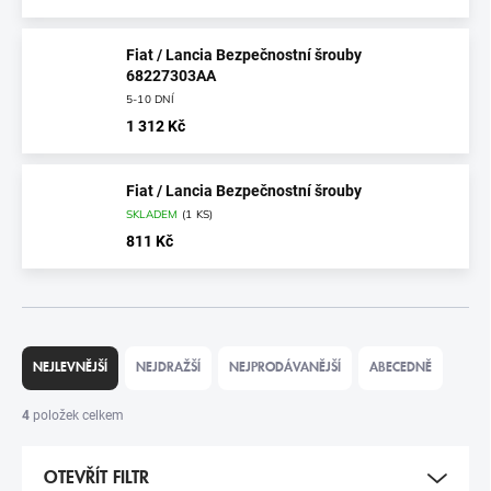
Fiat / Lancia Bezpečnostní šrouby
68227303AA
5-10 DNÍ
1 312 Kč
Fiat / Lancia Bezpečnostní šrouby
SKLADEM
(
1 KS
)
811 Kč
Ř
A
NEJLEVNĚJŠÍ
NEJDRAŽŠÍ
NEJPRODÁVANĚJŠÍ
ABECEDNĚ
Z
E
4
položek celkem
N
Í
OTEVŘÍT FILTR
P