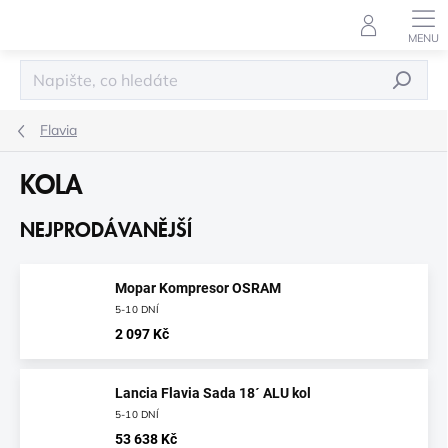
Přejít
na
obsah
HLEDAT
Flavia
KOLA
NEJPRODÁVANĚJŠÍ
Mopar Kompresor OSRAM
5-10 DNÍ
2 097 Kč
Lancia Flavia Sada 18´ ALU kol
5-10 DNÍ
53 638 Kč