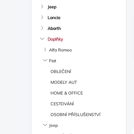
N
Jeep
Í
P
Lancia
A
N
Abarth
E
Doplňky
L
Alfa Romeo
Fiat
OBLEČENÍ
MODELY AUT
HOME & OFFICE
CESTOVÁNÍ
OSOBNÍ PŘÍSLUŠENSTVÍ
Jeep