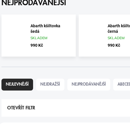
NEJPRODÁVANĚJŠÍ
Abarth kšiltovka
Abarth kšil
šedá
černá
SKLADEM
SKLADEM
990 Kč
990 Kč
Ř
A
NEJLEVNĚJŠÍ
NEJDRAŽŠÍ
NEJPRODÁVANĚJŠÍ
ABECE
Z
E
N
Í
OTEVŘÍT FILTR
P
R
V
O