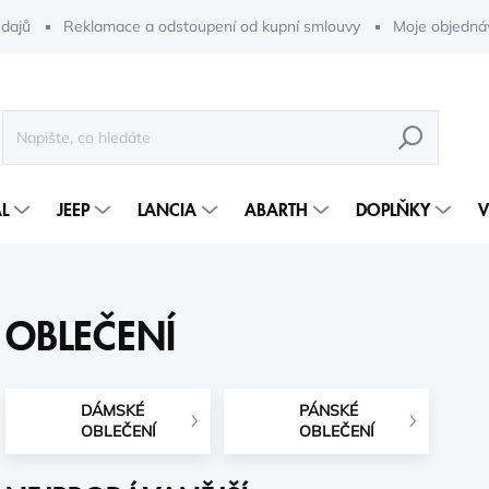
dajů
Reklamace a odstoupení od kupní smlouvy
Moje objedná
HLEDAT
L
JEEP
LANCIA
ABARTH
DOPLŇKY
V
OBLEČENÍ
DÁMSKÉ
PÁNSKÉ
OBLEČENÍ
OBLEČENÍ