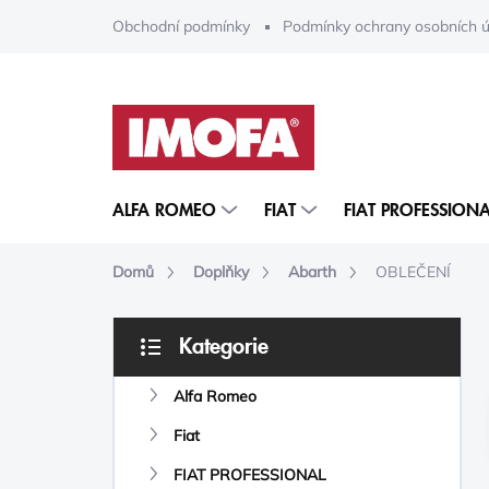
Přejít
Obchodní podmínky
Podmínky ochrany osobních ú
na
obsah
ALFA ROMEO
FIAT
FIAT PROFESSIONA
Domů
Doplňky
Abarth
OBLEČENÍ
P
Kategorie
O
Přeskočit
S
kategorie
Alfa Romeo
T
R
Fiat
A
N
FIAT PROFESSIONAL