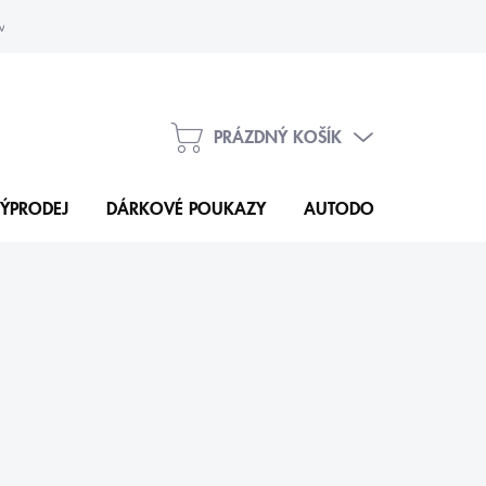
vka
Kontakty
PRÁZDNÝ KOŠÍK
NÁKUPNÍ
KOŠÍK
ÝPRODEJ
DÁRKOVÉ POUKAZY
AUTODOPLŇKY
N