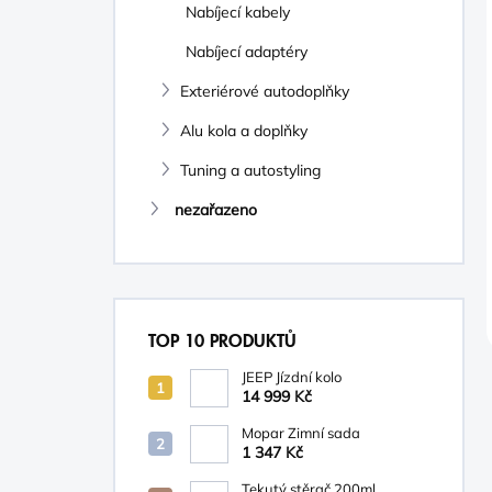
Nabíjecí kabely
Nabíjecí adaptéry
Exteriérové autodoplňky
Alu kola a doplňky
Tuning a autostyling
nezařazeno
TOP 10 PRODUKTŮ
JEEP Jízdní kolo
14 999 Kč
Mopar Zimní sada
1 347 Kč
Tekutý stěrač 200ml