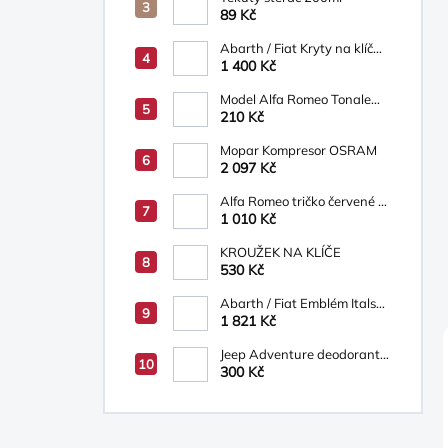
89 Kč
Abarth / Fiat Kryty na klíč
bílá/béžová
1 400 Kč
Model Alfa Romeo Tonale
1:43 Bburago červené
210 Kč
Mopar Kompresor OSRAM
2 097 Kč
Alfa Romeo tričko červené s
logem AR
1 010 Kč
KROUŽEK NA KLÍČE
530 Kč
Abarth / Fiat Emblém Italská
"vlajka"
1 821 Kč
Jeep Adventure deodorant
ve spreji, sprchový gel 200
300 Kč
ml-dárková sada