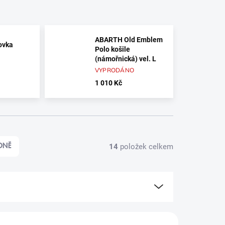
ABARTH Old Emblem
tovka
Polo košile
(námořnická) vel. L
VYPRODÁNO
1 010 Kč
14
položek celkem
DNĚ