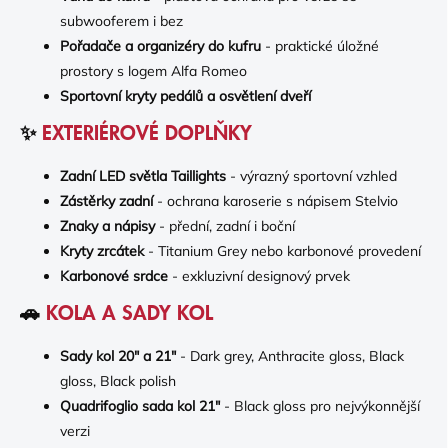
subwooferem i bez
Pořadače a organizéry do kufru
- praktické úložné
prostory s logem Alfa Romeo
Sportovní kryty pedálů a osvětlení dveří
✨
EXTERIÉROVÉ DOPLŇKY
Zadní LED světla Taillights
- výrazný sportovní vzhled
Zástěrky zadní
- ochrana karoserie s nápisem Stelvio
Znaky a nápisy
- přední, zadní i boční
Kryty zrcátek
- Titanium Grey nebo karbonové provedení
Karbonové srdce
- exkluzivní designový prvek
🚗
KOLA A SADY KOL
Sady kol 20" a 21"
- Dark grey, Anthracite gloss, Black
gloss, Black polish
Quadrifoglio sada kol 21"
- Black gloss pro nejvýkonnější
verzi