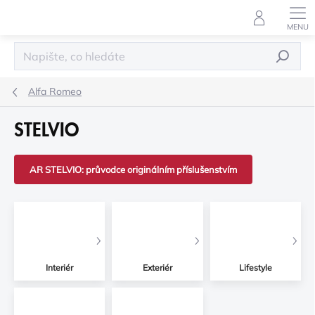
Přejít
na
obsah
HLEDAT
Alfa Romeo
STELVIO
AR STELVIO: průvodce originálním příslušenstvím
Interiér
Exteriér
Lifestyle