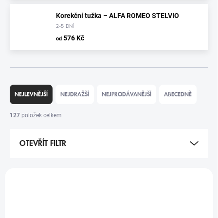
Korekční tužka – ALFA ROMEO STELVIO
2-5 DNÍ
576 Kč
od
Ř
A
NEJLEVNĚJŠÍ
NEJDRAŽŠÍ
NEJPRODÁVANĚJŠÍ
ABECEDNĚ
Z
E
127
položek celkem
N
Í
OTEVŘÍT FILTR
P
R
O
V
D
Ý
TIP
U
P
K
I
T
S