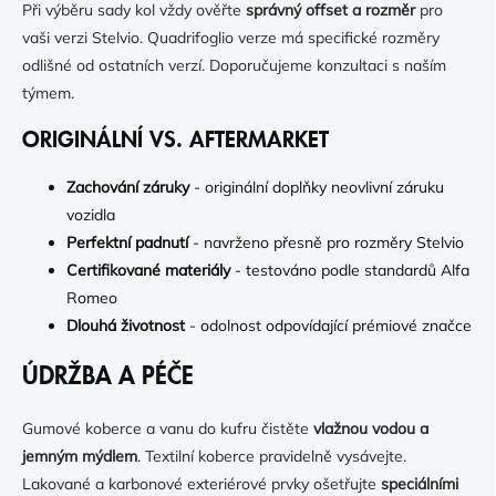
Při výběru sady kol vždy ověřte
správný offset a rozměr
pro
vaši verzi Stelvio. Quadrifoglio verze má specifické rozměry
odlišné od ostatních verzí. Doporučujeme konzultaci s naším
týmem.
ORIGINÁLNÍ VS. AFTERMARKET
Zachování záruky
- originální doplňky neovlivní záruku
vozidla
Perfektní padnutí
- navrženo přesně pro rozměry Stelvio
Certifikované materiály
- testováno podle standardů Alfa
Romeo
Dlouhá životnost
- odolnost odpovídající prémiové značce
ÚDRŽBA A PÉČE
Gumové koberce a vanu do kufru čistěte
vlažnou vodou a
jemným mýdlem
. Textilní koberce pravidelně vysávejte.
Lakované a karbonové exteriérové prvky ošetřujte
speciálními