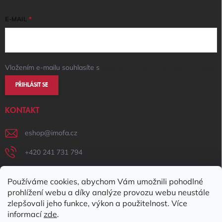
E-MAIL
Vložením e-mailu souhlasíte s
podmínkami ochrany osobních údajů
PŘIHLÁSIT SE
KONTAKT
eshop
@
imofa.cz
+420 241 731 794
+420 731 156 801
Používáme cookies, abychom Vám umožnili pohodlné
IMOFA Facebook
prohlížení webu a díky analýze provozu webu neustále
zlepšovali jeho funkce, výkon a použitelnost. Více
imofa_s.r.o
informací
zde
.