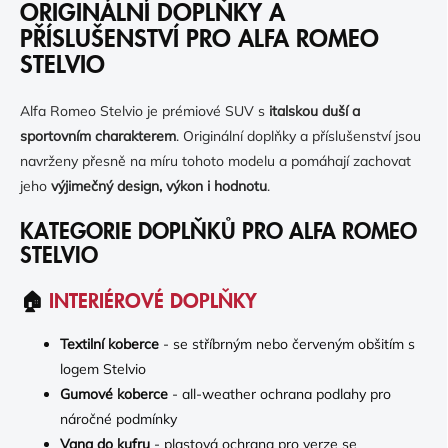
P
ORIGINÁLNÍ DOPLŇKY A
V
R
Á
PŘÍSLUŠENSTVÍ PRO ALFA ROMEO
V
N
STELVIO
K
Í
Y
V
Alfa Romeo Stelvio je prémiové SUV s
italskou duší a
Ý
sportovním charakterem
. Originální doplňky a příslušenství jsou
P
I
navrženy přesně na míru tohoto modelu a pomáhají zachovat
S
jeho
výjimečný design, výkon i hodnotu
.
U
KATEGORIE DOPLŇKŮ PRO ALFA ROMEO
STELVIO
🏠
INTERIÉROVÉ DOPLŇKY
Textilní koberce
- se stříbrným nebo červeným obšitím s
logem Stelvio
Gumové koberce
- all-weather ochrana podlahy pro
náročné podmínky
Vana do kufru
- plastová ochrana pro verze se