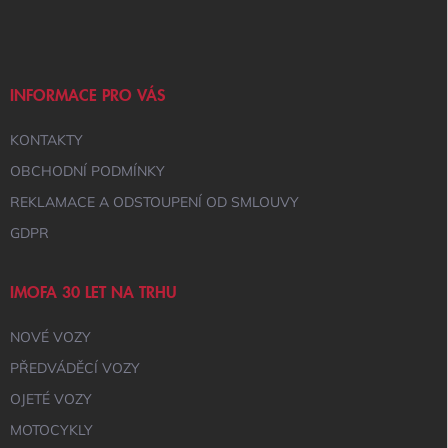
Á
P
A
T
Í
INFORMACE PRO VÁS
KONTAKTY
OBCHODNÍ PODMÍNKY
REKLAMACE A ODSTOUPENÍ OD SMLOUVY
GDPR
IMOFA 30 LET NA TRHU
NOVÉ VOZY
PŘEDVÁDĚCÍ VOZY
OJETÉ VOZY
MOTOCYKLY