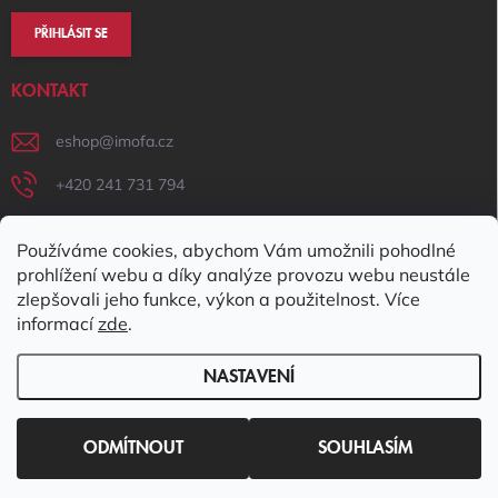
PŘIHLÁSIT SE
KONTAKT
eshop
@
imofa.cz
+420 241 731 794
+420 731 156 801
Používáme cookies, abychom Vám umožnili pohodlné
IMOFA Facebook
prohlížení webu a díky analýze provozu webu neustále
zlepšovali jeho funkce, výkon a použitelnost. Více
imofa_s.r.o
informací
zde
.
NASTAVENÍ
Copyright 2026
IMOFA e-shop
. Všechna práva vyhrazena.
Upravit
nastavení cookies
ODMÍTNOUT
SOUHLASÍM
Vytvořil Shoptet