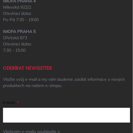
IMOFA PRAHA 4
Milevská 922/2
Otevírací doba:
Po-Pá 7:30 - 19:00
IMOFA PRAHA 5
Ořešská 873
Otevírací doba:
7:30 - 15:00
ODEBÍRAT NEWSLETTER
Vložte svůj e-mail a my vám budeme zasílat informace o nových
produktech na našem e-shopu.
E-MAIL
Vložením e-mailu souhlasíte s
podmínkami ochrany osobních údajů