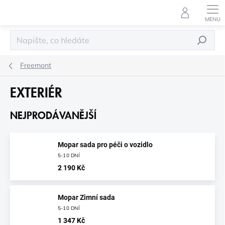
Přejít
na
obsah
HLEDAT
Freemont
EXTERIÉR
NEJPRODÁVANĚJŠÍ
Mopar sada pro péči o vozidlo
5-10 DNÍ
2 190 Kč
Mopar Zimní sada
5-10 DNÍ
1 347 Kč