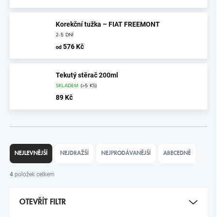
Korekční tužka – FIAT FREEMONT
2-5 DNÍ
576 Kč
od
Tekutý stěrač 200ml
SKLADEM
(
>5 KS
)
89 Kč
Ř
A
NEJLEVNĚJŠÍ
NEJDRAŽŠÍ
NEJPRODÁVANĚJŠÍ
ABECEDNĚ
Z
E
4
položek celkem
N
Í
OTEVŘÍT FILTR
P
R