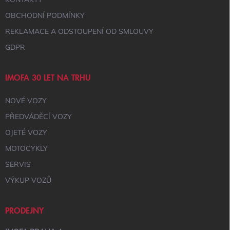
V
Ý
OBCHODNÍ PODMÍNKY
P
I
REKLAMACE A ODSTOUPENÍ OD SMLOUVY
S
GDPR
U
IMOFA 30 LET NA TRHU
NOVÉ VOZY
PŘEDVÁDĚCÍ VOZY
OJETÉ VOZY
MOTOCYKLY
SERVIS
VÝKUP VOZŮ
PRODEJNY