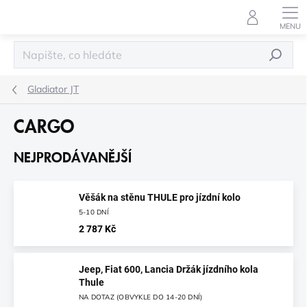
Přejít
na
obsah
HLEDAT
Gladiator JT
CARGO
NEJPRODÁVANĚJŠÍ
Věšák na stěnu THULE pro jízdní kolo
5-10 DNÍ
2 787 Kč
Jeep, Fiat 600, Lancia Držák jízdního kola
Thule
NA DOTAZ (OBVYKLE DO 14-20 DNÍ)