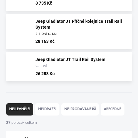
8 735 Kč
Jeep Gladiator JT Příčné kolejnice Trail Rail
System
2-5 DNÍ
(
1 KS
)
28 163 Kč
Jeep Gladiator JT Trail Rail System
2-5 DNÍ
26 288 Kč
Ř
A
NEJLEVNĚJŠÍ
NEJDRAŽŠÍ
NEJPRODÁVANĚJŠÍ
ABECEDNĚ
Z
E
27
položek celkem
N
Í