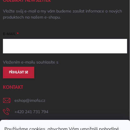
ODEBÍRAT NEWSLETTER
Vložte svůj e-mail a my vám budeme zasílat informace o nových
produktech na našem e-shopu.
E-MAIL
Vložením e-mailu souhlasíte s
podmínkami ochrany osobních údajů
PŘIHLÁSIT SE
KONTAKT
eshop
@
imofa.cz
+420 241 731 794
+420 731 156 801
Používáme cookies, abychom Vám umožnili pohodlné