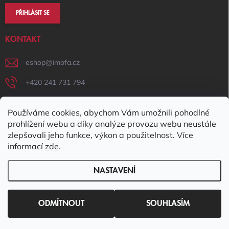
PŘIHLÁSIT SE
KONTAKT
eshop
@
imofa.cz
+420 241 731 794
+420 731 156 801
Používáme cookies, abychom Vám umožnili pohodlné
IMOFA Facebook
prohlížení webu a díky analýze provozu webu neustále
zlepšovali jeho funkce, výkon a použitelnost. Více
imofa_s.r.o
informací
zde
.
NASTAVENÍ
Copyright 2026
IMOFA e-shop
. Všechna práva vyhrazena.
Upravit
nastavení cookies
ODMÍTNOUT
SOUHLASÍM
Vytvořil Shoptet