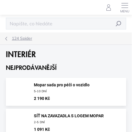
Přejít
na
obsah
HLEDAT
124 Spider
INTERIÉR
NEJPRODÁVANĚJŠÍ
Mopar sada pro péči o vozidlo
5-10 DNÍ
2 190 Kč
SÍŤ NA ZAVAZADLA S LOGEM MOPAR
2-5 DNÍ
1 091 Kč