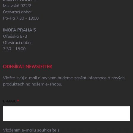
Milevská 922/2
Otevírací doba:
Po-Pá 7:30 - 19:00
IMOFA PRAHA 5
Ořešská 873
Otevírací doba:
7:30 - 15:00
ODEBÍRAT NEWSLETTER
Vložte svůj e-mail a my vám budeme zasílat informace o nových
produktech na našem e-shopu.
E-MAIL
Vložením e-mailu souhlasíte s
podmínkami ochrany osobních údajů