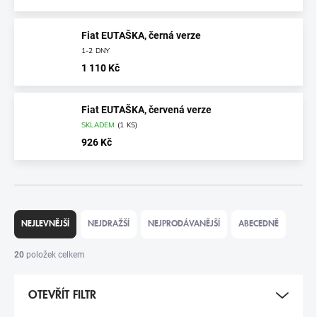
Fiat EUTAŠKA, černá verze
1-2 DNY
1 110 Kč
Fiat EUTAŠKA, červená verze
SKLADEM
(
1 KS
)
926 Kč
Ř
A
NEJLEVNĚJŠÍ
NEJDRAŽŠÍ
NEJPRODÁVANĚJŠÍ
ABECEDNĚ
Z
E
20
položek celkem
N
Í
OTEVŘÍT FILTR
P
R