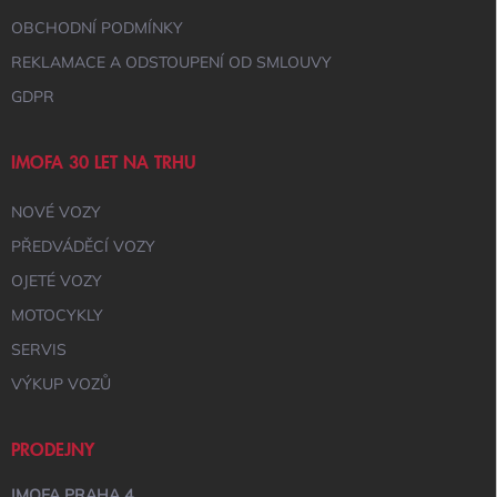
Ý
OBCHODNÍ PODMÍNKY
P
I
REKLAMACE A ODSTOUPENÍ OD SMLOUVY
S
GDPR
U
IMOFA 30 LET NA TRHU
NOVÉ VOZY
PŘEDVÁDĚCÍ VOZY
OJETÉ VOZY
MOTOCYKLY
SERVIS
VÝKUP VOZŮ
PRODEJNY
IMOFA PRAHA 4