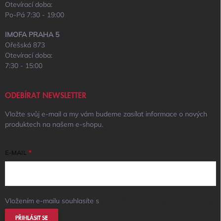
Otevírací doba:
Po-Pá 7:30 - 19:00
IMOFA PRAHA 5
Ořešská 873
Otevírací doba:
7:30 - 15:00
ODEBÍRAT NEWSLETTER
Vložte svůj e-mail a my vám budeme zasílat informace o nových
produktech na našem e-shopu.
E-MAIL
Vložením e-mailu souhlasíte s
podmínkami ochrany osobních údajů
PŘIHLÁSIT SE