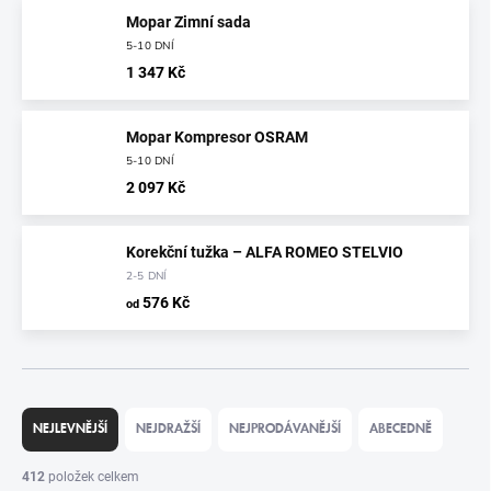
Mopar Zimní sada
5-10 DNÍ
1 347 Kč
Mopar Kompresor OSRAM
5-10 DNÍ
2 097 Kč
Korekční tužka – ALFA ROMEO STELVIO
2-5 DNÍ
576 Kč
od
Ř
A
NEJLEVNĚJŠÍ
NEJDRAŽŠÍ
NEJPRODÁVANĚJŠÍ
ABECEDNĚ
Z
E
412
položek celkem