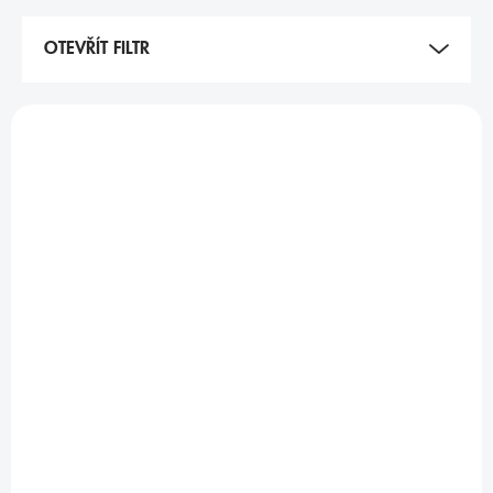
N
Í
OTEVŘÍT FILTR
P
R
O
V
D
Ý
TIP
U
P
K
I
T
S
Ů
P
R
O
SKLADEM
5-10 DNÍ
D
(
>5 KS
)
U
MOPAR KRYT
TEKUTÝ STĚRAČ
K
BEZPEČNOSTNÍHO
200ML
T
PÁSU
Ů
89 Kč
450 Kč
74 Kč bez DPH
372 Kč bez DPH
Do košíku
Do košíku