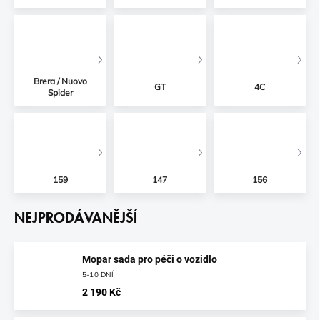
Brera / Nuovo
GT
4C
Spider
159
147
156
NEJPRODÁVANĚJŠÍ
Mopar sada pro péči o vozidlo
5-10 DNÍ
2 190 Kč