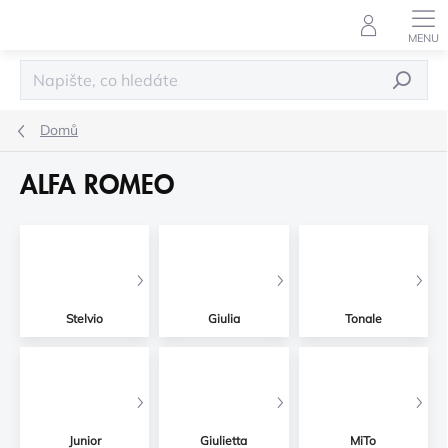
Přejít
na
obsah
HLEDAT
Domů
ALFA ROMEO
Stelvio
Giulia
Tonale
Junior
Giulietta
MiTo