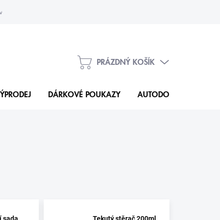
vka
Kontakty
PRÁZDNÝ KOŠÍK
NÁKUPNÍ
KOŠÍK
ÝPRODEJ
DÁRKOVÉ POUKAZY
AUTODOPLŇKY
N
í sada
Tekutý stěrač 200ml