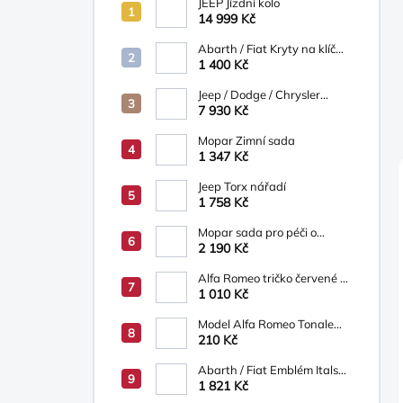
JEEP Jízdní kolo
14 999 Kč
Abarth / Fiat Kryty na klíč
bílá/béžová
1 400 Kč
Jeep / Dodge / Chrysler
Mopar Nosič na kola
7 930 Kč
TCFKM526AB
Mopar Zimní sada
1 347 Kč
Jeep Torx nářadí
1 758 Kč
Mopar sada pro péči o
vozidlo
2 190 Kč
Alfa Romeo tričko červené s
logem AR
1 010 Kč
Model Alfa Romeo Tonale
1:43 Bburago červené
210 Kč
Abarth / Fiat Emblém Italská
"vlajka"
1 821 Kč