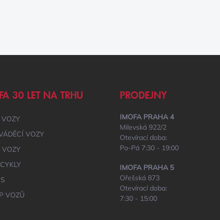
C
Í
P
R
V
K
Y
V
Ý
P
FA 30 LET NA TRHU
PRODEJNY
I
S
U
IMOFA PRAHA 4
 VOZY
Milevská 922/2
VÁDĚCÍ VOZY
Otevírací doba:
Po-Pá 7:30 - 19:00
É VOZY
CYKLY
IMOFA PRAHA 5
Ořešská 873
IS
Otevírací doba:
P VOZŮ
7:30 - 15:00