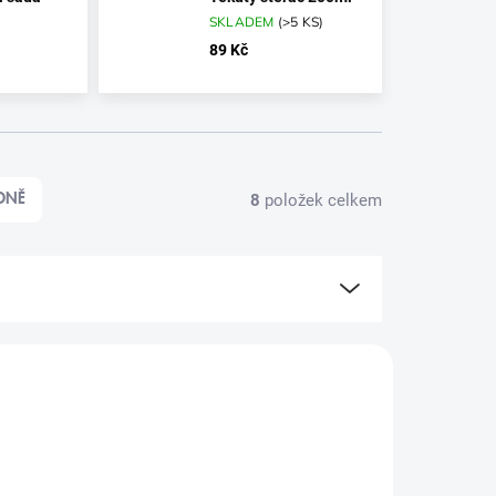
SKLADEM
(
>5 KS
)
89 Kč
8
položek celkem
DNĚ
TIP