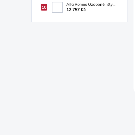
Alfa Romeo Ozdobné lišty
prahů
12 757 Kč