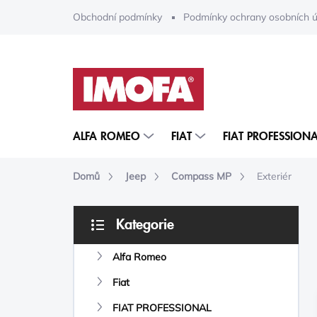
Přejít
Obchodní podmínky
Podmínky ochrany osobních ú
na
obsah
ALFA ROMEO
FIAT
FIAT PROFESSIONA
Domů
Jeep
Compass MP
Exteriér
P
Kategorie
O
Přeskočit
S
kategorie
Alfa Romeo
T
R
Fiat
A
N
FIAT PROFESSIONAL