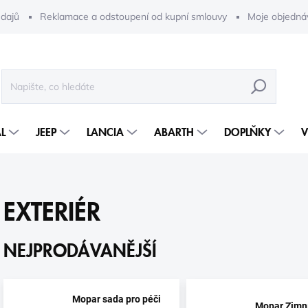
dajů
Reklamace a odstoupení od kupní smlouvy
Moje objedná
HLEDAT
L
JEEP
LANCIA
ABARTH
DOPLŇKY
V
EXTERIÉR
NEJPRODÁVANĚJŠÍ
Mopar sada pro péči
Mopar Zimn