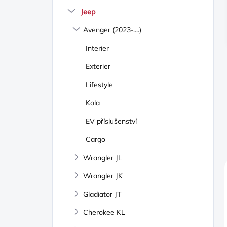
N
Jeep
Í
P
Avenger (2023-....)
A
N
Interier
E
Exterier
L
Lifestyle
Kola
EV příslušenství
Cargo
Wrangler JL
Wrangler JK
Gladiator JT
Cherokee KL