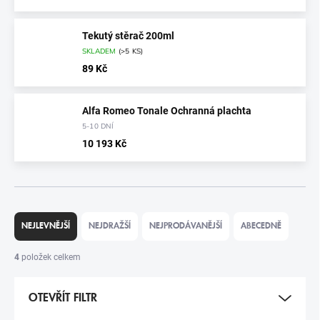
Tekutý stěrač 200ml
SKLADEM
(
>5 KS
)
89 Kč
Alfa Romeo Tonale Ochranná plachta
5-10 DNÍ
10 193 Kč
Ř
A
NEJLEVNĚJŠÍ
NEJDRAŽŠÍ
NEJPRODÁVANĚJŠÍ
ABECEDNĚ
Z
E
4
položek celkem
N
Í
OTEVŘÍT FILTR
P
R