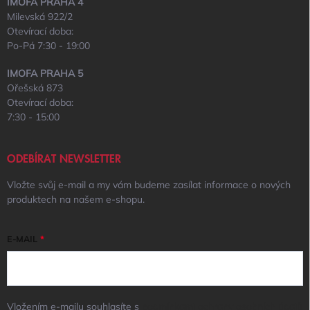
IMOFA PRAHA 4
Milevská 922/2
Otevírací doba:
Po-Pá 7:30 - 19:00
IMOFA PRAHA 5
Ořešská 873
Otevírací doba:
7:30 - 15:00
ODEBÍRAT NEWSLETTER
Vložte svůj e-mail a my vám budeme zasílat informace o nových
produktech na našem e-shopu.
E-MAIL
Vložením e-mailu souhlasíte s
podmínkami ochrany osobních údajů