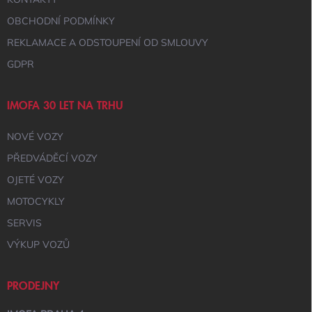
V
Ý
OBCHODNÍ PODMÍNKY
P
I
REKLAMACE A ODSTOUPENÍ OD SMLOUVY
S
GDPR
U
IMOFA 30 LET NA TRHU
NOVÉ VOZY
PŘEDVÁDĚCÍ VOZY
OJETÉ VOZY
MOTOCYKLY
SERVIS
VÝKUP VOZŮ
PRODEJNY