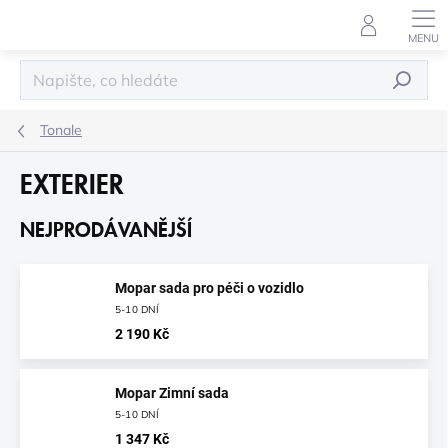
Přejít
na
obsah
HLEDAT
Tonale
EXTERIER
NEJPRODÁVANĚJŠÍ
Mopar sada pro péči o vozidlo
5-10 DNÍ
2 190 Kč
Mopar Zimní sada
5-10 DNÍ
1 347 Kč