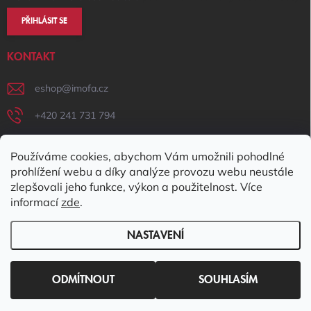
PŘIHLÁSIT SE
KONTAKT
eshop
@
imofa.cz
+420 241 731 794
+420 731 156 801
Používáme cookies, abychom Vám umožnili pohodlné
IMOFA Facebook
prohlížení webu a díky analýze provozu webu neustále
zlepšovali jeho funkce, výkon a použitelnost. Více
imofa_s.r.o
informací
zde
.
NASTAVENÍ
Copyright 2026
IMOFA e-shop
. Všechna práva vyhrazena.
Upravit
nastavení cookies
ODMÍTNOUT
SOUHLASÍM
Vytvořil Shoptet