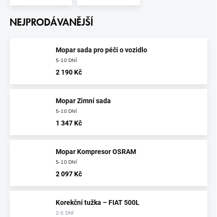
NEJPRODÁVANĚJŠÍ
Mopar sada pro péči o vozidlo
5-10 DNÍ
2 190 Kč
Mopar Zimní sada
5-10 DNÍ
1 347 Kč
Mopar Kompresor OSRAM
5-10 DNÍ
2 097 Kč
Korekční tužka – FIAT 500L
2-5 DNÍ