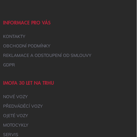
N
P
K
Í
A
Y
V
T
Ý
Í
INFORMACE PRO VÁS
P
I
KONTAKTY
S
U
OBCHODNÍ PODMÍNKY
REKLAMACE A ODSTOUPENÍ OD SMLOUVY
GDPR
IMOFA 30 LET NA TRHU
NOVÉ VOZY
PŘEDVÁDĚCÍ VOZY
OJETÉ VOZY
MOTOCYKLY
SERVIS