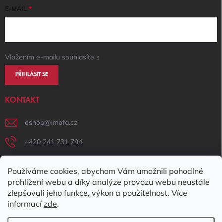
E-MAIL
Vložením e-mailu souhlasíte s
podmínkami ochrany osobních údajů
PŘIHLÁSIT SE
KONTAKT
eshop
@
imofa.cz
+420 241 731 794
+420 731 156 801
Používáme cookies, abychom Vám umožnili pohodlné
IMOFA Facebook
prohlížení webu a díky analýze provozu webu neustále
zlepšovali jeho funkce, výkon a použitelnost. Více
imofa_s.r.o
informací
zde
.