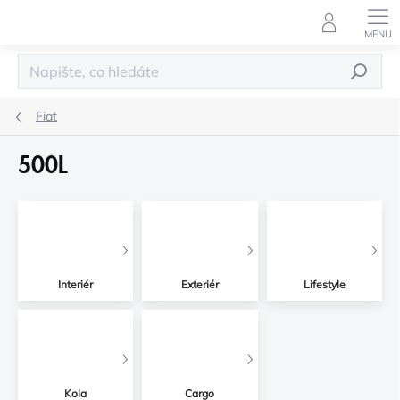
Přejít
na
obsah
HLEDAT
Fiat
500L
Interiér
Exteriér
Lifestyle
Kola
Cargo