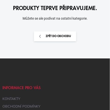
PRODUKTY TEPRVE PŘIPRAVUJEME.
Můžete se ale podívat na ostatní kategorie.
ZPĚT DO OBCHODU
Z
Á
P
A
T
Í
INFORMACE PRO VÁS
KONTAKTY
OBCHODNÍ PODMÍNKY