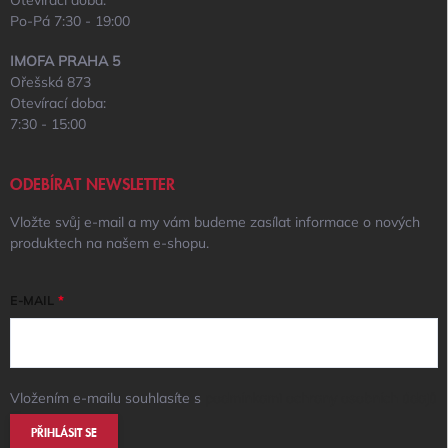
Otevírací doba:
Po-Pá 7:30 - 19:00
IMOFA PRAHA 5
Ořešská 873
Otevírací doba:
7:30 - 15:00
ODEBÍRAT NEWSLETTER
Vložte svůj e-mail a my vám budeme zasílat informace o nových
produktech na našem e-shopu.
E-MAIL
Vložením e-mailu souhlasíte s
podmínkami ochrany osobních údajů
PŘIHLÁSIT SE