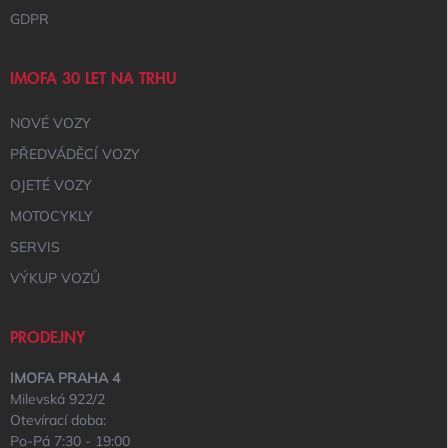
GDPR
IMOFA 30 LET NA TRHU
NOVÉ VOZY
PŘEDVÁDĚCÍ VOZY
OJETÉ VOZY
MOTOCYKLY
SERVIS
VÝKUP VOZŮ
PRODEJNY
IMOFA PRAHA 4
Milevská 922/2
Otevírací doba:
Po-Pá 7:30 - 19:00