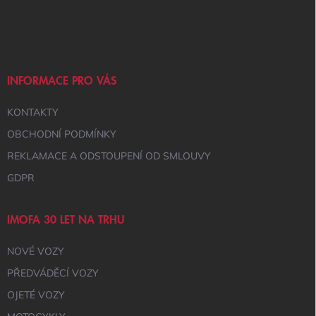
Z
A
Á
C
Í
P
P
A
R
T
V
Í
INFORMACE PRO VÁS
K
Y
KONTAKTY
V
Ý
OBCHODNÍ PODMÍNKY
P
I
REKLAMACE A ODSTOUPENÍ OD SMLOUVY
S
GDPR
U
IMOFA 30 LET NA TRHU
NOVÉ VOZY
PŘEDVÁDĚCÍ VOZY
OJETÉ VOZY