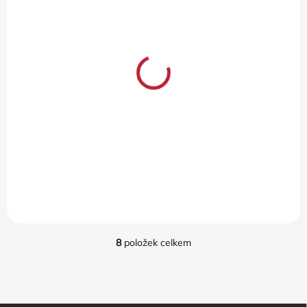
2-5 DNÍ
2-5 DNÍ
FIAT FREEMONT
FIAT FREEMONT
KOBERCE GUMOVÉ
VANA DO KUFRU
7.MÍST
5 241 Kč
6 088 Kč
4 331 Kč bez DPH
5 031 Kč bez DPH
Do košíku
Do košíku
8
položek celkem
O
V
L
Á
D