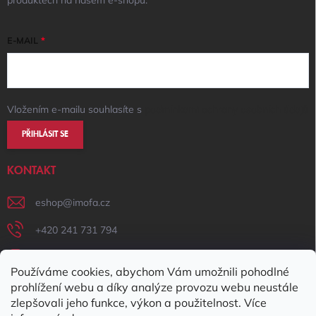
E-MAIL
Vložením e-mailu souhlasíte s
podmínkami ochrany osobních údajů
PŘIHLÁSIT SE
KONTAKT
eshop
@
imofa.cz
+420 241 731 794
+420 731 156 801
Používáme cookies, abychom Vám umožnili pohodlné
IMOFA Facebook
prohlížení webu a díky analýze provozu webu neustále
zlepšovali jeho funkce, výkon a použitelnost. Více
imofa_s.r.o