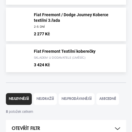
Fiat Freemont / Dodge Journey Koberce
textilní 3.řada
2-5 DNÍ
2 277 Kč
Fiat Freemont Textilní koberečky
SKLADEM U DODAVATELE (1MĚSÍC)
3 424 Kč
Ř
A
NEJLEVNĚJŠÍ
NEJDRAŽŠÍ
NEJPRODÁVANĚJŠÍ
ABECEDNĚ
Z
E
8
položek celkem
N
Í
OTEVŘÍT FILTR
P