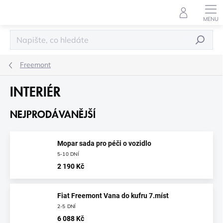
Přejít
na
obsah
HLEDAT
Freemont
INTERIÉR
NEJPRODÁVANĚJŠÍ
Mopar sada pro péči o vozidlo
5-10 DNÍ
2 190 Kč
Fiat Freemont Vana do kufru 7.míst
2-5 DNÍ
6 088 Kč