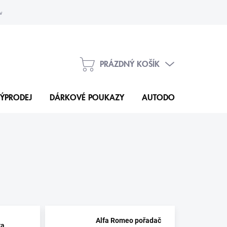
vka
Kontakty
PRÁZDNÝ KOŠÍK
NÁKUPNÍ
KOŠÍK
ÝPRODEJ
DÁRKOVÉ POUKAZY
AUTODOPLŇKY
N
Alfa Romeo pořadač
ka