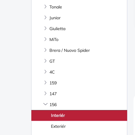
N
Tonale
Í
P
Junior
A
N
Giulietta
E
MiTo
L
Brera / Nuovo Spider
GT
4C
159
147
156
Interiér
Exteriér