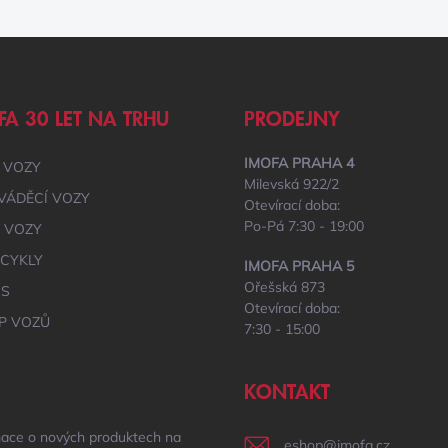
V
K
Y
V
Ý
P
FA 30 LET NA TRHU
PRODEJNY
I
S
U
IMOFA PRAHA 4
 VOZY
Milevská 922/2
VÁDĚCÍ VOZY
Otevírací doba:
Po-Pá 7:30 - 19:00
É VOZY
CYKLY
IMOFA PRAHA 5
Ořešská 873
IS
Otevírací doba:
P VOZŮ
7:30 - 15:00
KONTAKT
mace o nových produktech na
eshop
@
imofa.cz