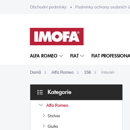
Přejít
Obchodní podmínky
Podmínky ochrany osobních ú
na
obsah
ALFA ROMEO
FIAT
FIAT PROFESSIONA
Domů
Alfa Romeo
156
Interiér
P
Kategorie
O
Přeskočit
S
kategorie
Alfa Romeo
T
R
Stelvio
A
N
Giulia