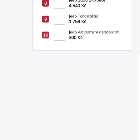
Jeep Sada Eko péče
4 540 Kč
Jeep Torx nářadí
1 758 Kč
Jeep Adventure deodorant
ve spreji, sprchový gel 200
300 Kč
ml-dárková sada