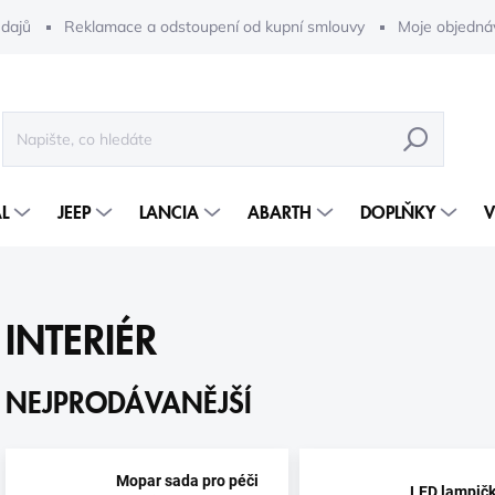
dajů
Reklamace a odstoupení od kupní smlouvy
Moje objedná
HLEDAT
L
JEEP
LANCIA
ABARTH
DOPLŇKY
V
INTERIÉR
NEJPRODÁVANĚJŠÍ
Mopar sada pro péči
LED lampič