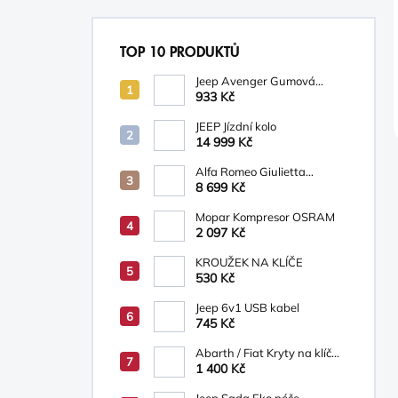
TOP 10 PRODUKTŮ
Jeep Avenger Gumová
podložka na palubní desku
933 Kč
JEEP Jízdní kolo
14 999 Kč
Alfa Romeo Giulietta
Osvětlená prahová lišta s
8 699 Kč
logem Alfa Romeo
Mopar Kompresor OSRAM
2 097 Kč
KROUŽEK NA KLÍČE
530 Kč
Jeep 6v1 USB kabel
745 Kč
Abarth / Fiat Kryty na klíč
bílá/béžová
1 400 Kč