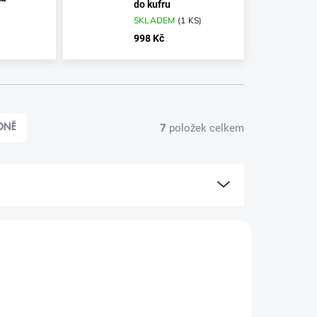
do kufru
SKLADEM
(
1 KS
)
998 Kč
7
položek celkem
DNĚ