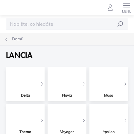
Přejít
na
obsah
HLEDAT
Domů
LANCIA
Delta
Flavia
Musa
Thema
Voyager
Ypsilon