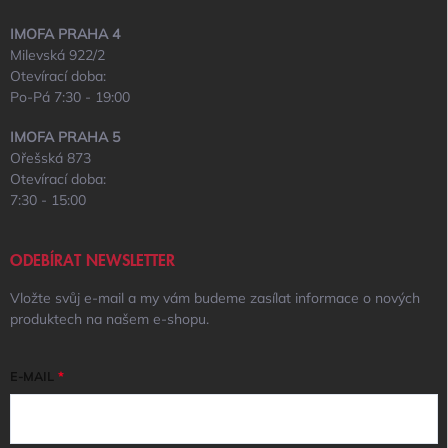
IMOFA PRAHA 4
Milevská 922/2
Otevírací doba:
Po-Pá 7:30 - 19:00
IMOFA PRAHA 5
Ořešská 873
Otevírací doba:
7:30 - 15:00
ODEBÍRAT NEWSLETTER
Vložte svůj e-mail a my vám budeme zasílat informace o nových
produktech na našem e-shopu.
E-MAIL