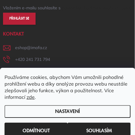
Vložením e-mailu souhlasíte s
podmínkami ochrany osobních údajů
PŘIHLÁSIT SE
KONTAKT
eshop
@
imofa.cz
+420 241 731 794
+420 731 156 801
Používáme cookies, abychom Vám umožnili pohodlné
IMOFA Facebook
prohlížení webu a díky analýze provozu webu neustále
zlepšovali jeho funkce, výkon a použitelnost. Více
imofa_s.r.o
informací
zde
.
NASTAVENÍ
Copyright 2026
IMOFA e-shop
. Všechna práva vyhrazena.
Upravit
nastavení cookies
ODMÍTNOUT
SOUHLASÍM