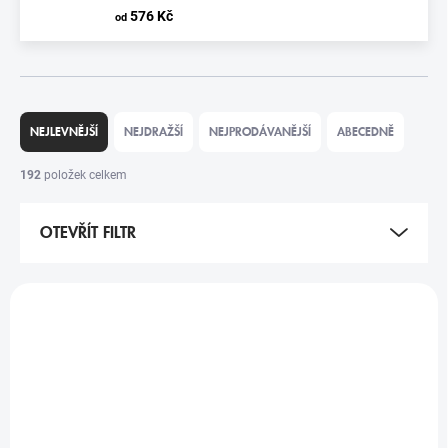
576 Kč
od
Ř
A
NEJLEVNĚJŠÍ
NEJDRAŽŠÍ
NEJPRODÁVANĚJŠÍ
ABECEDNĚ
Z
E
192
položek celkem
N
Í
OTEVŘÍT FILTR
P
R
O
V
D
Ý
TIP
VÝPRODEJ
U
P
K
I
T
S
Ů
P
R
O