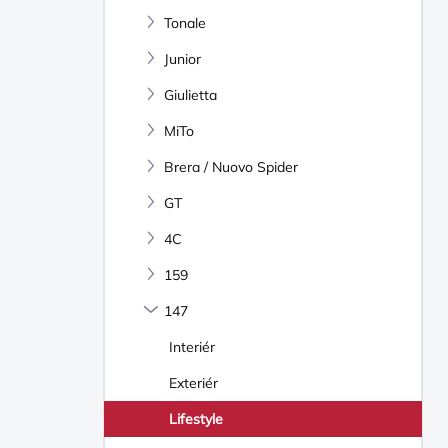
N
Tonale
Í
P
Junior
A
N
Giulietta
E
MiTo
L
Brera / Nuovo Spider
GT
4C
159
147
Interiér
Exteriér
Lifestyle