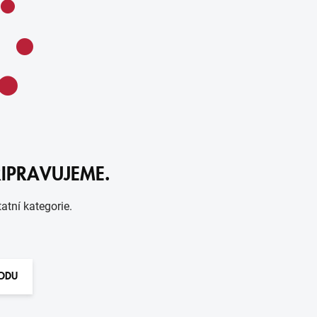
ŘIPRAVUJEME.
atní kategorie.
HODU