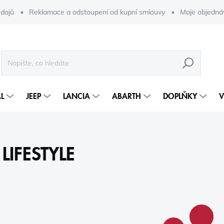
dajů
Reklamace a odstoupení od kupní smlouvy
Moje objedná
HLEDAT
L
JEEP
LANCIA
ABARTH
DOPLŇKY
V
LIFESTYLE