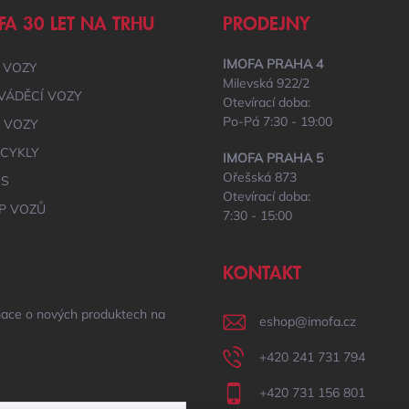
FA 30 LET NA TRHU
PRODEJNY
IMOFA PRAHA 4
 VOZY
Milevská 922/2
VÁDĚCÍ VOZY
Otevírací doba:
Po-Pá 7:30 - 19:00
É VOZY
CYKLY
IMOFA PRAHA 5
Ořešská 873
IS
Otevírací doba:
P VOZŮ
7:30 - 15:00
KONTAKT
mace o nových produktech na
eshop
@
imofa.cz
+420 241 731 794
+420 731 156 801