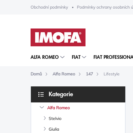
Přejít
Obchodní podmínky
Podmínky ochrany osobních ú
na
obsah
ALFA ROMEO
FIAT
FIAT PROFESSIONA
Domů
Alfa Romeo
147
Lifestyle
P
Kategorie
O
Přeskočit
S
kategorie
Alfa Romeo
T
R
Stelvio
A
N
Giulia