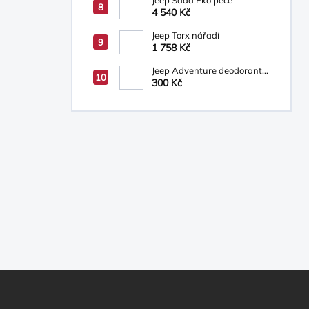
Jeep Sada Eko péče
4 540 Kč
Jeep Torx nářadí
1 758 Kč
Jeep Adventure deodorant
ve spreji, sprchový gel 200
300 Kč
ml-dárková sada
Z
Á
P