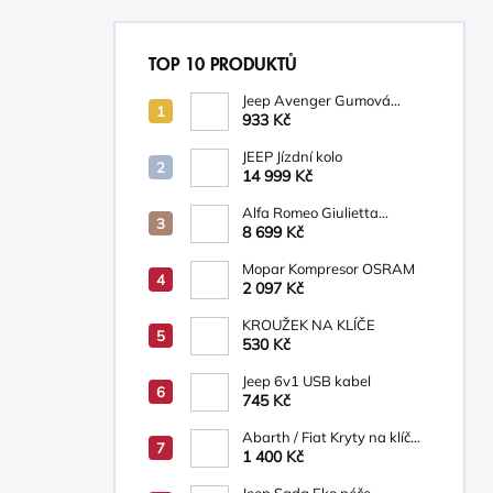
TOP 10 PRODUKTŮ
Jeep Avenger Gumová
podložka na palubní desku
933 Kč
JEEP Jízdní kolo
14 999 Kč
Alfa Romeo Giulietta
Osvětlená prahová lišta s
8 699 Kč
logem Alfa Romeo
Mopar Kompresor OSRAM
2 097 Kč
KROUŽEK NA KLÍČE
530 Kč
Jeep 6v1 USB kabel
745 Kč
Abarth / Fiat Kryty na klíč
bílá/béžová
1 400 Kč