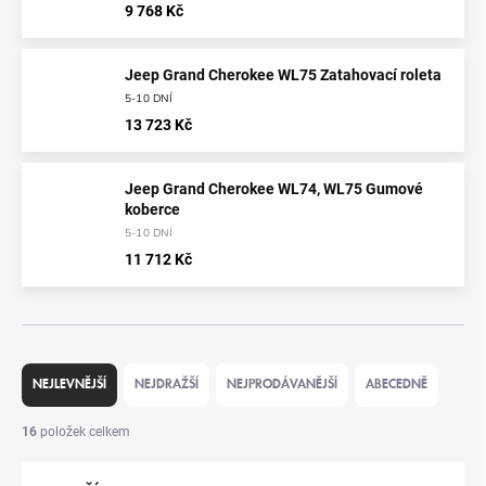
9 768 Kč
Jeep Grand Cherokee WL75 Zatahovací roleta
5-10 DNÍ
13 723 Kč
Jeep Grand Cherokee WL74, WL75 Gumové
koberce
5-10 DNÍ
11 712 Kč
Ř
A
NEJLEVNĚJŠÍ
NEJDRAŽŠÍ
NEJPRODÁVANĚJŠÍ
ABECEDNĚ
Z
E
16
položek celkem
N
Í