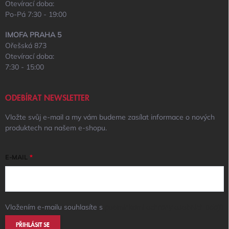
Otevírací doba:
Po-Pá 7:30 - 19:00
IMOFA PRAHA 5
Ořešská 873
Otevírací doba:
7:30 - 15:00
ODEBÍRAT NEWSLETTER
Vložte svůj e-mail a my vám budeme zasílat informace o nových
produktech na našem e-shopu.
E-MAIL
Vložením e-mailu souhlasíte s
podmínkami ochrany osobních údajů
PŘIHLÁSIT SE