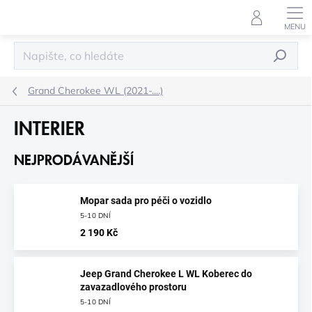
Přejít
na
obsah
HLEDAT
Grand Cherokee WL (2021-....)
INTERIER
NEJPRODÁVANĚJŠÍ
Mopar sada pro péči o vozidlo
5-10 DNÍ
2 190 Kč
Jeep Grand Cherokee L WL Koberec do
zavazadlového prostoru
5-10 DNÍ