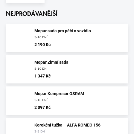
NEJPRODÁVANĚJŠÍ
Mopar sada pro péči o vozidlo
5-10 DNÍ
2 190 Kč
Mopar Zimní sada
5-10 DNÍ
1 347 Kč
Mopar Kompresor OSRAM
5-10 DNÍ
2 097 Kč
Korekční tužka – ALFA ROMEO 156
2-5 DNÍ