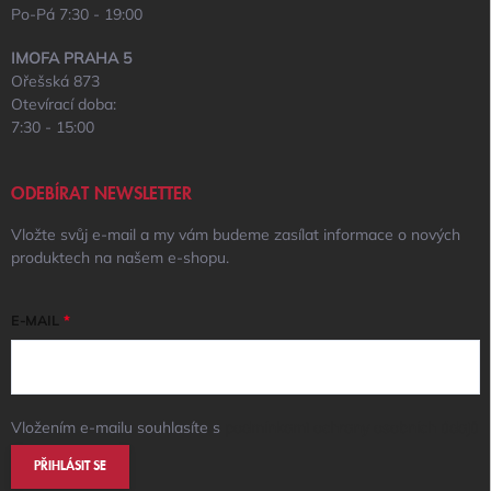
Po-Pá 7:30 - 19:00
IMOFA PRAHA 5
Ořešská 873
Otevírací doba:
7:30 - 15:00
ODEBÍRAT NEWSLETTER
Vložte svůj e-mail a my vám budeme zasílat informace o nových
produktech na našem e-shopu.
E-MAIL
Vložením e-mailu souhlasíte s
podmínkami ochrany osobních údajů
PŘIHLÁSIT SE