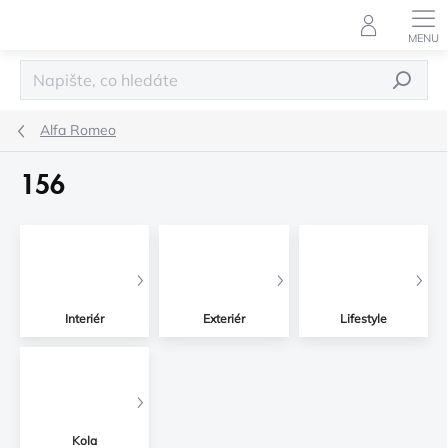
Přejít
na
obsah
HLEDAT
Alfa Romeo
156
Interiér
Exteriér
Lifestyle
Kola