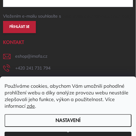
Vložením e-mailu souhlasíte s
podmínkami ochrany osobních údajů
PŘIHLÁSIT SE
KONTAKT
eshop
@
imofa.cz
+420 241 731 794
+420 731 156 801
Používáme cookies, abychom Vám umožnili pohodlné
IMOFA Facebook
prohlížení webu a díky analýze provozu webu neustále
zlepšovali jeho funkce, výkon a použitelnost. Více
imofa_s.r.o
informací
zde
.
NASTAVENÍ
Copyright 2026
IMOFA e-shop
. Všechna práva vyhrazena.
Upravit