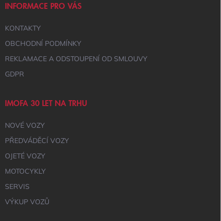
V
Í
INFORMACE PRO VÁS
K
Y
KONTAKTY
V
Ý
OBCHODNÍ PODMÍNKY
P
I
REKLAMACE A ODSTOUPENÍ OD SMLOUVY
S
GDPR
U
IMOFA 30 LET NA TRHU
NOVÉ VOZY
PŘEDVÁDĚCÍ VOZY
OJETÉ VOZY
MOTOCYKLY
SERVIS
VÝKUP VOZŮ