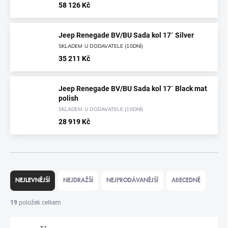
58 126 Kč
Jeep Renegade BV/BU Sada kol 17´ Silver
SKLADEM U DODAVATELE (10DNÍ)
35 211 Kč
Jeep Renegade BV/BU Sada kol 17´ Black mat
polish
SKLADEM U DODAVATELE (10DNÍ)
28 919 Kč
Ř
A
NEJLEVNĚJŠÍ
NEJDRAŽŠÍ
NEJPRODÁVANĚJŠÍ
ABECEDNĚ
Z
E
19
položek celkem
N
Í