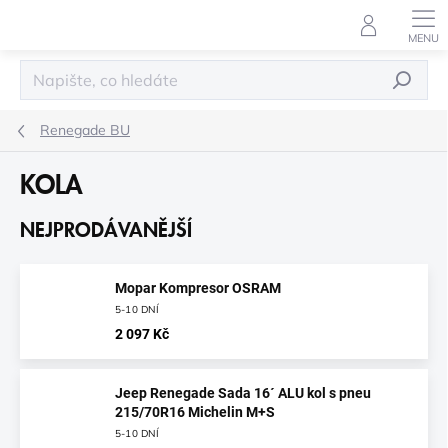
Přejít
na
obsah
HLEDAT
Renegade BU
KOLA
NEJPRODÁVANĚJŠÍ
Mopar Kompresor OSRAM
5-10 DNÍ
2 097 Kč
Jeep Renegade Sada 16´ ALU kol s pneu
215/70R16 Michelin M+S
5-10 DNÍ