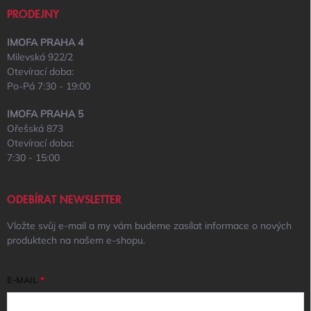
PRODEJNY
IMOFA PRAHA 4
Milevská 922/2
Otevírací doba:
Po-Pá 7:30 - 19:00
IMOFA PRAHA 5
Ořešská 873
Otevírací doba:
7:30 - 15:00
ODEBÍRAT NEWSLETTER
Vložte svůj e-mail a my vám budeme zasílat informace o nových
produktech na našem e-shopu.
E-MAIL