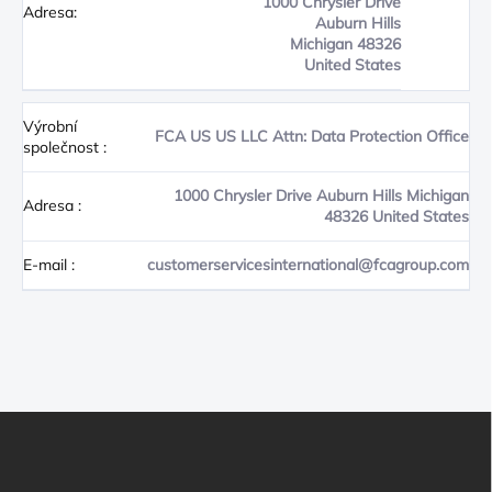
1000 Chrysler Drive
Adresa:
Auburn Hills
Michigan 48326
United States
Výrobní
FCA US US LLC Attn: Data Protection Office
společnost
:
1000 Chrysler Drive Auburn Hills Michigan
Adresa
:
48326 United States
E-mail
:
customerservicesinternational@fcagroup.com
Z
Á
P