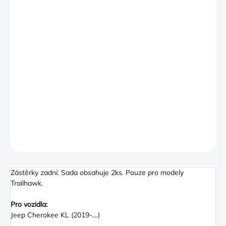
−
+
PŘIDAT DO KOŠÍKU
Molded Splash Guards are designed to provide excellent lower
body protection by minimizing the spray of water, mud, snow
and rocks. They are tested to all corporate standards to ensure
superior durability and are molded to the contours of the
vehicle for a custom fit. This set of two splash guards have the
Jeep Logo, are Black, and fit the rear wheel wells for Trailhawk
only.
DETAILNÍ INFORMACE
ZEPTAT SE
Zástěrky zadní. Sada obsahuje 2ks. Pouze pro modely
Trailhawk.
Pro vozidla:
Jeep Cherokee KL (2019-....)