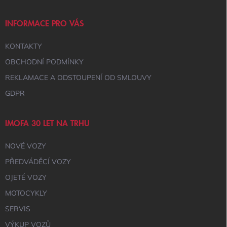
A
T
Í
INFORMACE PRO VÁS
KONTAKTY
OBCHODNÍ PODMÍNKY
REKLAMACE A ODSTOUPENÍ OD SMLOUVY
GDPR
IMOFA 30 LET NA TRHU
NOVÉ VOZY
PŘEDVÁDĚCÍ VOZY
OJETÉ VOZY
MOTOCYKLY
SERVIS
VÝKUP VOZŮ