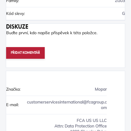
Family
:
ZG03
Kód slevy
:
G
DISKUZE
Buďte první, kdo napíše příspěvek k této položce.
PŘIDAT KOMENTÁŘ
Značka:
Mopar
customerservicesinternational@fcagroup.c
E-mail:
om
FCA US US LLC
Attn: Data Protection Office