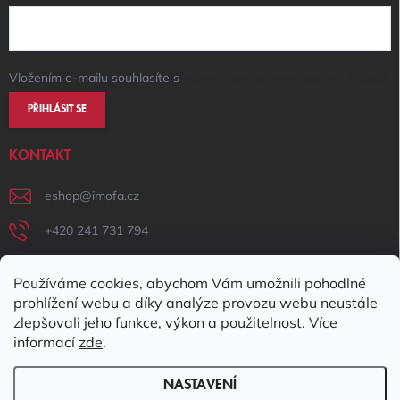
Vložením e-mailu souhlasíte s
podmínkami ochrany osobních údajů
PŘIHLÁSIT SE
KONTAKT
eshop
@
imofa.cz
+420 241 731 794
+420 731 156 801
Používáme cookies, abychom Vám umožnili pohodlné
IMOFA Facebook
prohlížení webu a díky analýze provozu webu neustále
zlepšovali jeho funkce, výkon a použitelnost. Více
imofa_s.r.o
informací
zde
.
NASTAVENÍ