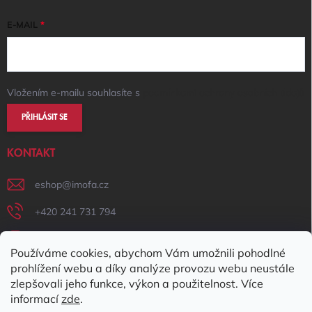
E-MAIL
Vložením e-mailu souhlasíte s
podmínkami ochrany osobních údajů
PŘIHLÁSIT SE
KONTAKT
eshop
@
imofa.cz
+420 241 731 794
+420 731 156 801
Používáme cookies, abychom Vám umožnili pohodlné
IMOFA Facebook
prohlížení webu a díky analýze provozu webu neustále
zlepšovali jeho funkce, výkon a použitelnost. Více
imofa_s.r.o
informací
zde
.