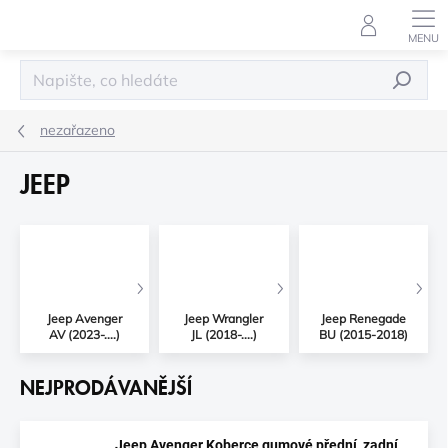
Přejít
na
obsah
HLEDAT
nezařazeno
JEEP
Jeep Avenger
Jeep Wrangler
Jeep Renegade
AV (2023-....)
JL (2018-....)
BU (2015-2018)
NEJPRODÁVANĚJŠÍ
Jeep Avenger Koberce gumové přední, zadní