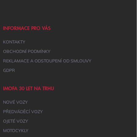
Á
C
Í
P
P
A
R
T
V
Í
INFORMACE PRO VÁS
K
Y
KONTAKTY
V
Ý
OBCHODNÍ PODMÍNKY
P
I
REKLAMACE A ODSTOUPENÍ OD SMLOUVY
S
GDPR
U
IMOFA 30 LET NA TRHU
NOVÉ VOZY
PŘEDVÁDĚCÍ VOZY
OJETÉ VOZY
MOTOCYKLY