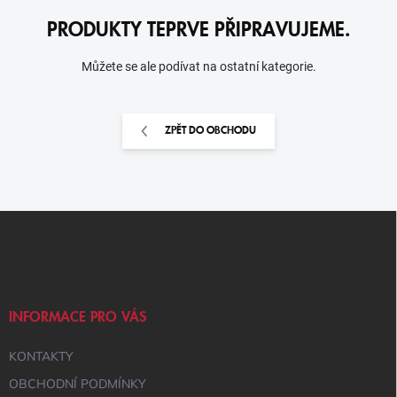
PRODUKTY TEPRVE PŘIPRAVUJEME.
Můžete se ale podívat na ostatní kategorie.
ZPĚT DO OBCHODU
Z
Á
P
A
T
Í
INFORMACE PRO VÁS
KONTAKTY
OBCHODNÍ PODMÍNKY