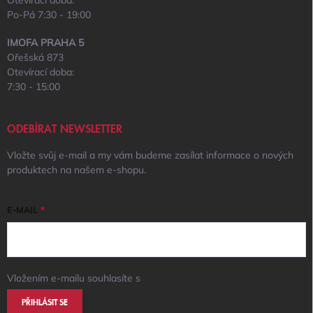
Otevírací doba:
Po-Pá 7:30 - 19:00
IMOFA PRAHA 5
Ořešská 873
Otevírací doba:
7:30 - 15:00
ODEBÍRAT NEWSLETTER
Vložte svůj e-mail a my vám budeme zasílat informace o nových
produktech na našem e-shopu.
E-MAIL
Vložením e-mailu souhlasíte s
podmínkami ochrany osobních údajů
PŘIHLÁSIT SE