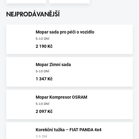
NEJPRODÁVANĚJŠÍ
Mopar sada pro péči o vozidlo
5-10 DNÍ
2 190 Kč
Mopar Zimní sada
5-10 DNÍ
1 347 Kč
Mopar Kompresor OSRAM
5-10 DNÍ
2 097 Kč
Korekční tužka – FIAT PANDA 4x4
2-5 DNÍ