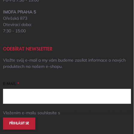
Po-Pá 7:30 - 19:00
IMOFA PRAHA 5
Ořešská 873
Otevírací doba:
7:30 - 15:00
ODEBÍRAT NEWSLETTER
Vložte svůj e-mail a my vám budeme zasílat informace o nových
produktech na našem e-shopu.
E-MAIL
Vložením e-mailu souhlasíte s
podmínkami ochrany osobních údajů
PŘIHLÁSIT SE