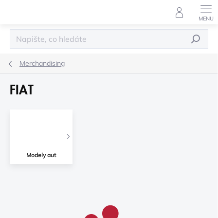
Přejít
na
obsah
HLEDAT
Merchandising
FIAT
Modely aut