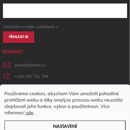
Vložením e-mailu souhlasíte s
podmínkami ochrany osobních údajů
PŘIHLÁSIT SE
KONTAKT
eshop
@
imofa.cz
+420 241 731 794
+420 731 156 801
Používáme cookies, abychom Vám umožnili pohodlné
IMOFA Facebook
prohlížení webu a díky analýze provozu webu neustále
zlepšovali jeho funkce, výkon a použitelnost. Více
imofa_s.r.o
informací
zde
.
NASTAVENÍ