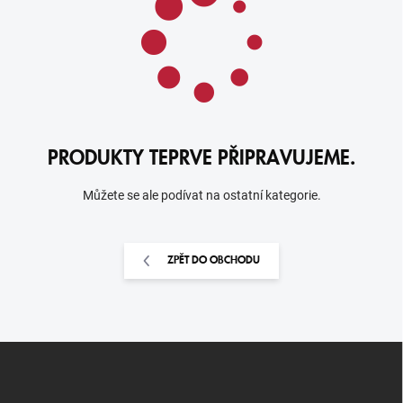
PRODUKTY TEPRVE PŘIPRAVUJEME.
Můžete se ale podívat na ostatní kategorie.
ZPĚT DO OBCHODU
Z
Á
P