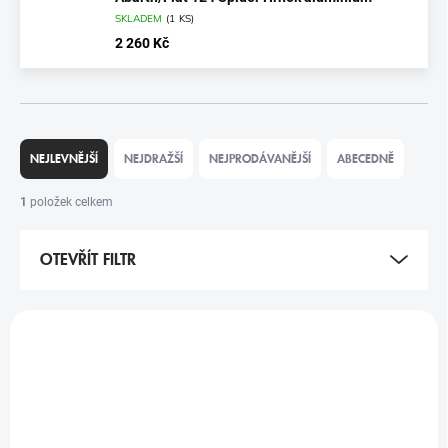
SKLADEM
(
1 KS
)
2 260 Kč
Ř
A
NEJLEVNĚJŠÍ
NEJDRAŽŠÍ
NEJPRODÁVANĚJŠÍ
ABECEDNĚ
Z
E
1
položek celkem
N
Í
OTEVŘÍT FILTR
P
R
O
V
D
Ý
U
P
K
I
T
S
Ů
P