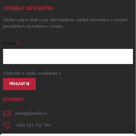
ODEBÍRAT NEWSLETTER
Vložte svůj e-mail a my vám budeme zasílat informace o nových
produktech na našem e-shopu.
E-MAIL
Vložením e-mailu souhlasíte s
podmínkami ochrany osobních údajů
PŘIHLÁSIT SE
KONTAKT
eshop
@
imofa.cz
+420 241 731 794