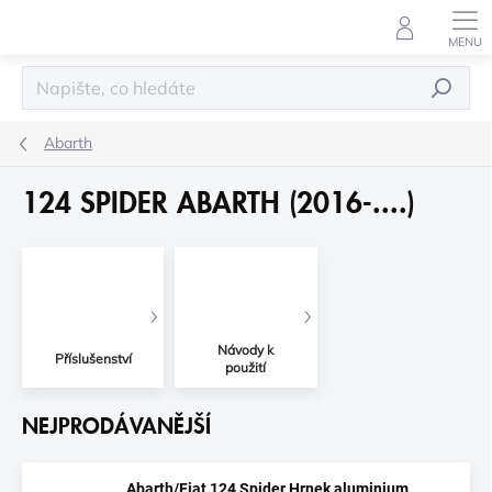
Přejít
na
obsah
HLEDAT
Abarth
124 SPIDER ABARTH (2016-....)
Návody k
Příslušenství
použití
NEJPRODÁVANĚJŠÍ
Abarth/Fiat 124 Spider Hrnek aluminium