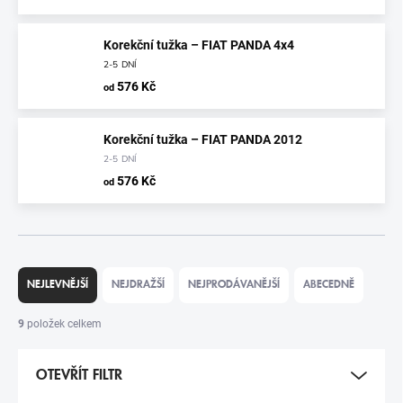
Korekční tužka – FIAT PANDA 4x4
2-5 DNÍ
576 Kč
od
Korekční tužka – FIAT PANDA 2012
2-5 DNÍ
576 Kč
od
Ř
A
NEJLEVNĚJŠÍ
NEJDRAŽŠÍ
NEJPRODÁVANĚJŠÍ
ABECEDNĚ
Z
E
9
položek celkem
N
Í
OTEVŘÍT FILTR
P
R