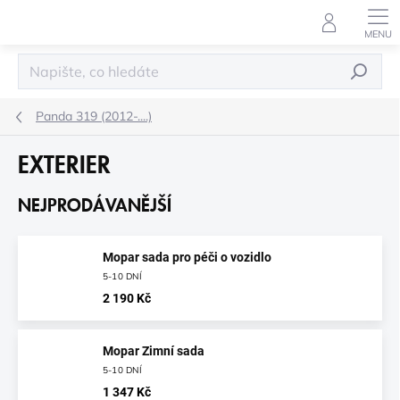
Přejít
na
obsah
HLEDAT
Panda 319 (2012-....)
EXTERIER
NEJPRODÁVANĚJŠÍ
Mopar sada pro péči o vozidlo
5-10 DNÍ
2 190 Kč
Mopar Zimní sada
5-10 DNÍ
1 347 Kč