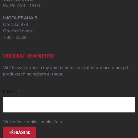
Po-Pá 7:30 - 19:00
IMOFA PRAHA 5
Ořešská 873
Otevírací doba:
7:30 - 15:00
ODEBÍRAT NEWSLETTER
Vložte svůj e-mail a my vám budeme zasílat informace o nových
produktech na našem e-shopu.
E-MAIL
Vložením e-mailu souhlasíte s
podmínkami ochrany osobních údajů
PŘIHLÁSIT SE