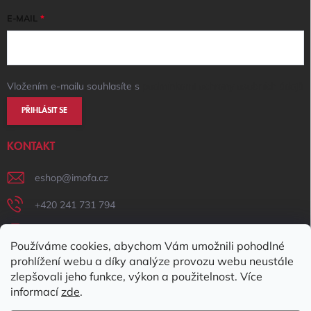
E-MAIL
Vložením e-mailu souhlasíte s
podmínkami ochrany osobních údajů
PŘIHLÁSIT SE
KONTAKT
eshop
@
imofa.cz
+420 241 731 794
+420 731 156 801
Používáme cookies, abychom Vám umožnili pohodlné
IMOFA Facebook
prohlížení webu a díky analýze provozu webu neustále
zlepšovali jeho funkce, výkon a použitelnost. Více
imofa_s.r.o
informací
zde
.