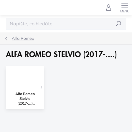
Přejít
na
obsah
HLEDAT
Alfa Romeo
ALFA ROMEO STELVIO (2017-....)
Alfa Romeo
Stelvio
(2017-....)
Příslušenství