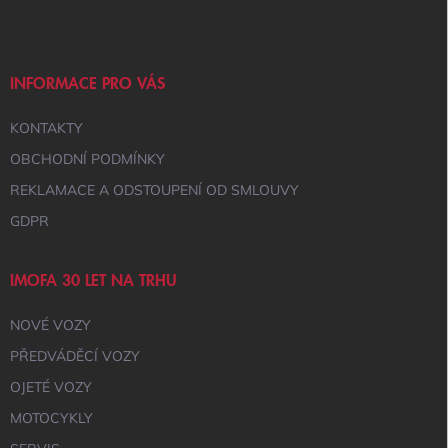
P
A
T
Í
INFORMACE PRO VÁS
KONTAKTY
OBCHODNÍ PODMÍNKY
REKLAMACE A ODSTOUPENÍ OD SMLOUVY
GDPR
IMOFA 30 LET NA TRHU
NOVÉ VOZY
PŘEDVÁDĚCÍ VOZY
OJETÉ VOZY
MOTOCYKLY