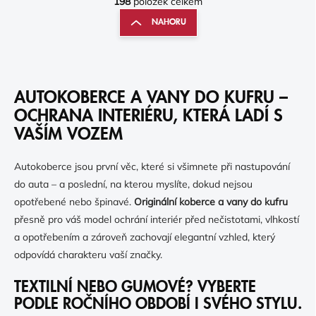
198
položek celkem
T
L
R
NAHORU
Á
Á
D
N
A
K
C
Í
O
P
AUTOKOBERCE A VANY DO KUFRU –
V
R
Á
OCHRANA INTERIÉRU, KTERÁ LADÍ S
V
N
VAŠÍM VOZEM
K
Í
Y
V
Autokoberce jsou první věc, které si všimnete při nastupování
Ý
do auta – a poslední, na kterou myslíte, dokud nejsou
P
I
opotřebené nebo špinavé.
Originální koberce a vany do kufru
S
přesně pro váš model ochrání interiér před nečistotami, vlhkostí
U
a opotřebením a zároveň zachovají elegantní vzhled, který
odpovídá charakteru vaší značky.
TEXTILNÍ NEBO GUMOVÉ? VYBERTE
PODLE ROČNÍHO OBDOBÍ I SVÉHO STYLU.