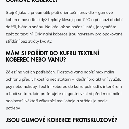
GUMOVÉ KOBERCE?
Stejně jako u pneumatik platí orientační pravidlo – gumové
koberce nasaďte, když teploty klesají pod 7 °C a přichází období
dešťů, bláta a sněhu. Na jaře, až se počasí ustálí, je vyměňte
zpět za textilní. Originální koberce jsou navrženy pro opakované
střídání bez ztráty kvality.
MÁM SI POŘÍDIT DO KUFRU TEXTILNÍ
KOBEREC NEBO VANU?
Záleží na vašich potřebách. Plastová vana nabízí maximální
ochranu před vlhkostí a nečistotami – ideální pro aktivní využití,
psy nebo nákupy. Textilní koberec do kufru pak ladí s interiérem
a hodí se tam, kde preferujete elegantní vzhled před maximální
odolností. Někteří zákazníci mají oboje a střídají je podle
potřeby.
JSOU GUMOVÉ KOBERCE PROTISKLUZOVÉ?