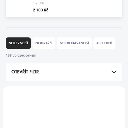
1-2 DNY
2 103 Kč
Ř
A
NEJLEVNĚJŠÍ
NEJDRAŽŠÍ
NEJPRODÁVANĚJŠÍ
ABECEDNĚ
Z
E
198
položek celkem
N
Í
OTEVŘÍT FILTR
P
R
O
V
D
Ý
U
P
K
I
T
S
Ů
P
R