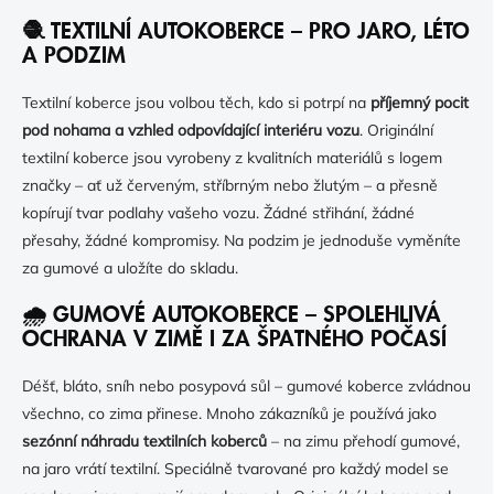
🧶 TEXTILNÍ AUTOKOBERCE – PRO JARO, LÉTO
A PODZIM
Textilní koberce jsou volbou těch, kdo si potrpí na
příjemný pocit
pod nohama a vzhled odpovídající interiéru vozu
. Originální
textilní koberce jsou vyrobeny z kvalitních materiálů s logem
značky – ať už červeným, stříbrným nebo žlutým – a přesně
kopírují tvar podlahy vašeho vozu. Žádné střihání, žádné
přesahy, žádné kompromisy. Na podzim je jednoduše vyměníte
za gumové a uložíte do skladu.
🌧️ GUMOVÉ AUTOKOBERCE – SPOLEHLIVÁ
OCHRANA V ZIMĚ I ZA ŠPATNÉHO POČASÍ
Déšť, bláto, sníh nebo posypová sůl – gumové koberce zvládnou
všechno, co zima přinese. Mnoho zákazníků je používá jako
sezónní náhradu textilních koberců
– na zimu přehodí gumové,
na jaro vrátí textilní. Speciálně tvarované pro každý model se