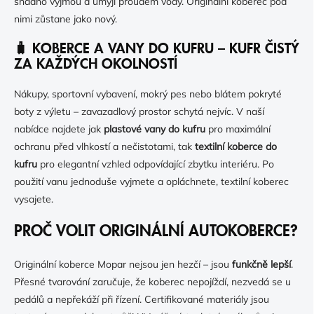
snadno vyjmou a umyjí proudem vody. Originální koberec pod
nimi zůstane jako nový.
🧳 KOBERCE A VANY DO KUFRU – KUFR ČISTÝ
ZA KAŽDÝCH OKOLNOSTÍ
Nákupy, sportovní vybavení, mokrý pes nebo blátem pokryté
boty z výletu – zavazadlový prostor schytá nejvíc. V naší
nabídce najdete jak
plastové vany do kufru
pro maximální
ochranu před vlhkostí a nečistotami, tak
textilní koberce do
kufru
pro elegantní vzhled odpovídající zbytku interiéru. Po
použití vanu jednoduše vyjmete a opláchnete, textilní koberec
vysajete.
PROČ VOLIT ORIGINÁLNÍ AUTOKOBERCE?
Originální koberce Mopar nejsou jen hezčí – jsou
funkčně lepší
.
Přesné tvarování zaručuje, že koberec nepojíždí, nezvedá se u
pedálů a nepřekáží při řízení. Certifikované materiály jsou