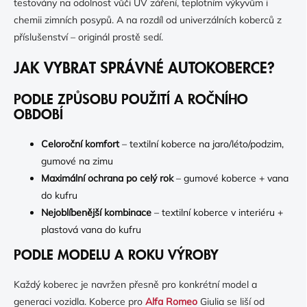
testovány na odolnost vůči UV záření, teplotním výkyvům i
chemii zimních posypů. A na rozdíl od univerzálních koberců z
příslušenství – originál prostě sedí.
JAK VYBRAT SPRÁVNÉ AUTOKOBERCE?
PODLE ZPŮSOBU POUŽITÍ A ROČNÍHO
OBDOBÍ
Celoroční komfort
– textilní koberce na jaro/léto/podzim,
gumové na zimu
Maximální ochrana po celý rok
– gumové koberce + vana
do kufru
Nejoblíbenější kombinace
– textilní koberce v interiéru +
plastová vana do kufru
PODLE MODELU A ROKU VÝROBY
Každý koberec je navržen přesně pro konkrétní model a
generaci vozidla. Koberce pro
Alfa Romeo
Giulia se liší od