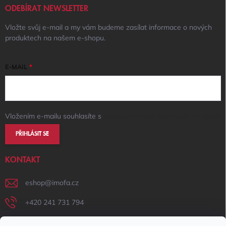
ODEBÍRAT NEWSLETTER
Vložte svůj e-mail a my vám budeme zasílat informace o nových
produktech na našem e-shopu.
E-MAIL
Vložením e-mailu souhlasíte s
podmínkami ochrany osobních údajů
PŘIHLÁSIT SE
KONTAKT
eshop
@
imofa.cz
+420 241 731 794
+420 731 156 801