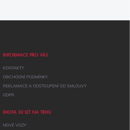
Z
Á
P
A
T
Í
INFORMACE PRO VÁS
KONTAKTY
OBCHODNÍ PODMÍNKY
REKLAMACE A ODSTOUPENÍ OD SMLOUVY
GDPR
IMOFA 30 LET NA TRHU
NOVÉ VOZY