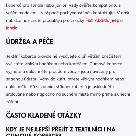
koberců pro Tonale nebo Junior. Vždy ověřte kompatibilitu s
vaším modelem – v případě pochybností nás kontaktujte. V naší
nabídce naleznete produkty i pro značky
Fiat
,
Abarth
,
Jeep
a
lancia
.
ÚDRŽBA A PÉČE
Textilní koberce pravidelně vysávejte a při větším znečištění
vyčistěte vlhkým hadříkem nebo kartáčem. Gumové koberce
vyjměte a opláchněte proudem vody – jsou navrženy pro
snadnou údržbu. Vany do kufru otřete vlhkým hadříkem nebo
opláchněte. Při sezónním střídání koberců je uskladněte
srolované nebo naplocho na suchém místě mimo přímé sluneční
záření.
ČASTO KLADENÉ OTÁZKY
KDY JE NEJLEPŠÍ PŘEJÍT Z TEXTILNÍCH NA