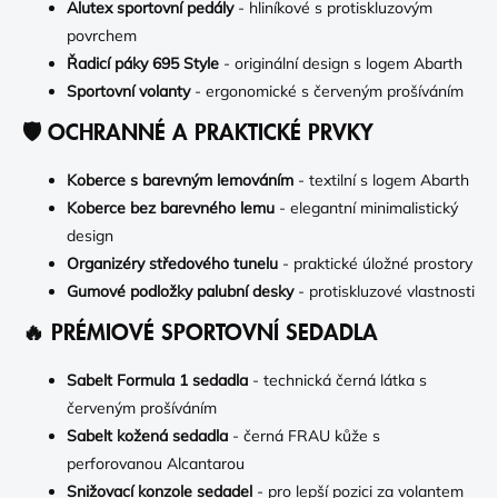
Alutex sportovní pedály
- hliníkové s protiskluzovým
povrchem
Řadicí páky 695 Style
- originální design s logem Abarth
Sportovní volanty
- ergonomické s červeným prošíváním
🛡️ OCHRANNÉ A PRAKTICKÉ PRVKY
Koberce s barevným lemováním
- textilní s logem Abarth
Koberce bez barevného lemu
- elegantní minimalistický
design
Organizéry středového tunelu
- praktické úložné prostory
Gumové podložky palubní desky
- protiskluzové vlastnosti
🔥 PRÉMIOVÉ SPORTOVNÍ SEDADLA
Sabelt Formula 1 sedadla
- technická černá látka s
červeným prošíváním
Sabelt kožená sedadla
- černá FRAU kůže s
perforovanou Alcantarou
Snižovací konzole sedadel
- pro lepší pozici za volantem