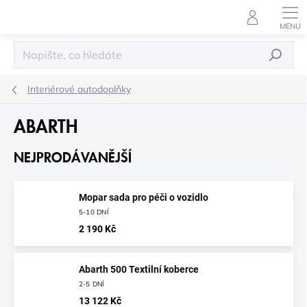
Přejít
na
obsah
HLEDAT
Interiérové autodoplňky
ABARTH
NEJPRODÁVANĚJŠÍ
Mopar sada pro péči o vozidlo
5-10 DNÍ
2 190 Kč
Abarth 500 Textilní koberce
2-5 DNÍ
13 122 Kč