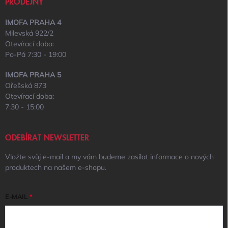
PRODEJNY
IMOFA PRAHA 4
Milevská 922/2
Otevírací doba:
Po-Pá 7:30 - 19:00
IMOFA PRAHA 5
Ořešská 873
Otevírací doba:
7:30 - 15:00
ODEBÍRAT NEWSLETTER
Vložte svůj e-mail a my vám budeme zasílat informace o nových
produktech na našem e-shopu.
E-MAIL