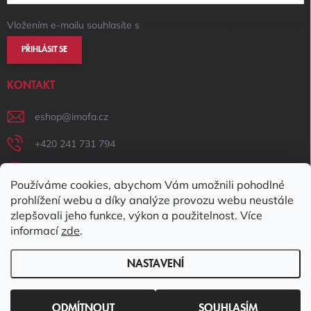
Vložením e-mailu souhlasíte s
podmínkami ochrany osobních údajů
PŘIHLÁSIT SE
KONTAKT
eshop
@
imofa.cz
+420 241 731 794
+420 731 156 801
Používáme cookies, abychom Vám umožnili pohodlné
IMOFA Facebook
prohlížení webu a díky analýze provozu webu neustále
zlepšovali jeho funkce, výkon a použitelnost. Více
imofa_s.r.o
informací
zde
.
NASTAVENÍ
Copyright 2026
IMOFA e-shop
. Všechna práva vyhrazena.
Upravit
nastavení cookies
ODMÍTNOUT
SOUHLASÍM