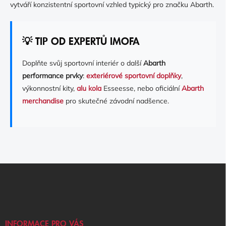
vytváří konzistentní sportovní vzhled typický pro značku Abarth.
💡 TIP OD EXPERTŮ IMOFA
Doplňte svůj sportovní interiér o další
Abarth
performance prvky
:
exteriérové sportovní doplňky
,
výkonnostní kity,
alu kola
Esseesse, nebo oficiální
Abarth
merchandise
pro skutečné závodní nadšence.
Z
Á
P
A
T
Í
INFORMACE PRO VÁS