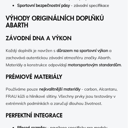
Sportovní bezpečnostní pásy
- závodní specifikace
VÝHODY ORIGINÁLNÍCH DOPLŇKŮ
ABARTH
ZÁVODNÍ DNA A VÝKON
Každý doplněk je navržen s
důrazem na sportovní výkon
a
zachovává autentickou závodní atmosféru značky Abarth.
Materiály a konstrukce odpovídají
motorsportovým standardům
.
PRÉMIOVÉ MATERIÁLY
Používáme pouze
nejkvalitnější materiály
- carbon, Alcantaru,
FRAU kůži a hliníkové slitiny. Všechny prvky jsou testovány v
extrémních podmínkách a zaručují dlouhou životnost.
PERFEKTNÍ INTEGRACE
Přesné rozměry
- navrženo specificky pro modely