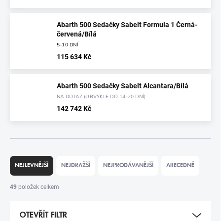
Abarth 500 Sedačky Sabelt Formula 1 Černá-
červená/Bílá
5-10 DNÍ
115 634 Kč
Abarth 500 Sedačky Sabelt Alcantara/Bílá
NA DOTAZ (OBVYKLE DO 14-20 DNÍ)
142 742 Kč
Ř
A
NEJLEVNĚJŠÍ
NEJDRAŽŠÍ
NEJPRODÁVANĚJŠÍ
ABECEDNĚ
Z
E
49
položek celkem
N
Í
OTEVŘÍT FILTR
P