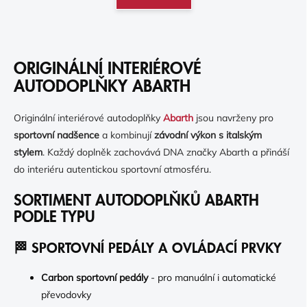
Á
D
N
A
K
C
Í
O
P
ORIGINÁLNÍ INTERIÉROVÉ
V
R
Á
AUTODOPLŇKY ABARTH
V
N
K
Í
Y
Originální interiérové autodoplňky
Abarth
jsou navrženy pro
V
sportovní nadšence
a kombinují
závodní výkon s italským
Ý
stylem
. Každý doplněk zachovává DNA značky Abarth a přináší
P
I
do interiéru autentickou sportovní atmosféru.
S
U
SORTIMENT AUTODOPLŇKŮ ABARTH
PODLE TYPU
🏁 SPORTOVNÍ PEDÁLY A OVLÁDACÍ PRVKY
Carbon sportovní pedály
- pro manuální i automatické
převodovky