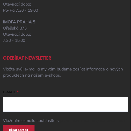
Otevírací doba:
Po-Pá 7:30 - 19:00
IMOFA PRAHA 5
Ořešská 873
Otevírací doba:
7:30 - 15:00
ODEBÍRAT NEWSLETTER
Vložte svůj e-mail a my vám budeme zasílat informace o nových
produktech na našem e-shopu.
E-MAIL
Vložením e-mailu souhlasíte s
podmínkami ochrany osobních údajů
PŘIHLÁSIT SE