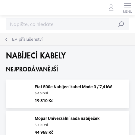
Přejít
na
obsah
HLEDAT
EV příslušenství
NABÍJECÍ KABELY
NEJPRODÁVANĚJŠÍ
Fiat 500e Nabíjecí kabel Mode 3 / 7,4 kW
5-10 DNÍ
19 310 Kč
Mopar Univerzální sada nabíječek
5-10 DNÍ
44 968 Kč