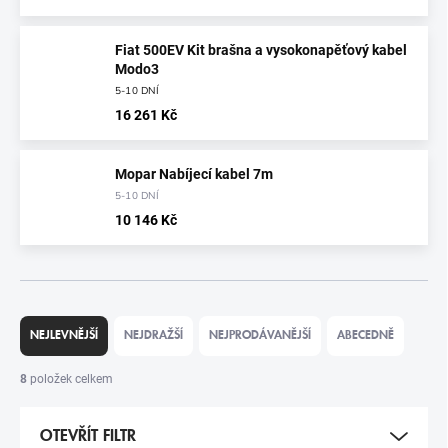
Fiat 500EV Kit brašna a vysokonapěťový kabel
Modo3
5-10 DNÍ
16 261 Kč
Mopar Nabíjecí kabel 7m
5-10 DNÍ
10 146 Kč
Ř
A
NEJLEVNĚJŠÍ
NEJDRAŽŠÍ
NEJPRODÁVANĚJŠÍ
ABECEDNĚ
Z
E
8
položek celkem
N
Í
OTEVŘÍT FILTR
P