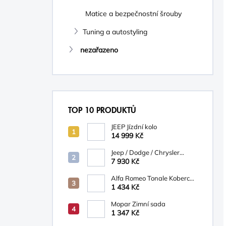
Matice a bezpečnostní šrouby
Tuning a autostyling
nezařazeno
TOP 10 PRODUKTŮ
JEEP Jízdní kolo
14 999 Kč
Jeep / Dodge / Chrysler
Mopar Nosič na kola
7 930 Kč
TCFKM526AB
Alfa Romeo Tonale Koberce
textilní
1 434 Kč
Mopar Zimní sada
1 347 Kč