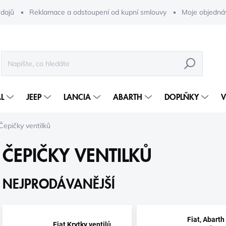
dajů
Reklamace a odstoupení od kupní smlouvy
Moje objedná
HLEDAT
L
JEEP
LANCIA
ABARTH
DOPLŇKY
V
Čepičky ventilků
ČEPIČKY VENTILKŮ
NEJPRODÁVANĚJŠÍ
Fiat, Abarth
Fiat Krytky ventilů