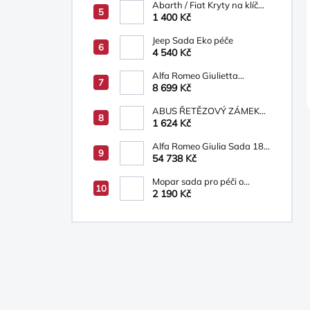
Abarth / Fiat Kryty na klíč
bílá/béžová
1 400 Kč
Jeep Sada Eko péče
4 540 Kč
Alfa Romeo Giulietta
Osvětlená prahová lišta s
8 699 Kč
logem Alfa Romeo
ABUS ŘETĚZOVÝ ZÁMEK
INFINITY LOOP
1 624 Kč
Alfa Romeo Giulia Sada 18´
ALU kol 6002093271
54 738 Kč
Mopar sada pro péči o
vozidlo
2 190 Kč