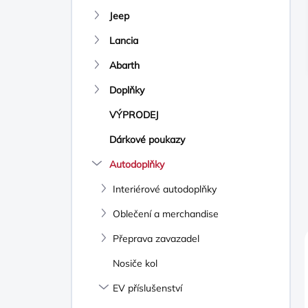
N
Jeep
Í
P
Lancia
A
N
Abarth
E
Doplňky
L
VÝPRODEJ
Dárkové poukazy
Autodoplňky
Interiérové autodoplňky
Oblečení a merchandise
Přeprava zavazadel
Nosiče kol
EV příslušenství