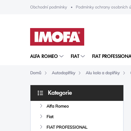
Přejít
Obchodní podmínky
Podmínky ochrany osobních ú
na
obsah
ALFA ROMEO
FIAT
FIAT PROFESSIONA
Domů
Autodoplňky
Alu kola a doplňky
P
Kategorie
O
Přeskočit
S
kategorie
Alfa Romeo
T
R
Fiat
A
N
FIAT PROFESSIONAL