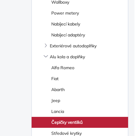
Wallboxy
Power metery
Nabíjecí kabely
Nabíjecí adaptéry
Exteriérové autodoplňky
Alu kola a doplňky
Alfa Romeo
Fiat
Abarth
Jeep
Lancia
Čepičky ventilků
Středové krytky