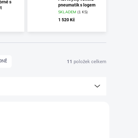
íbrné s
pneumatik s logem
t
SKLADEM
(
1 KS
)
1 520 Kč
11
položek celkem
DNĚ