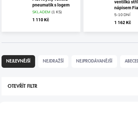
ventilků stř
pneumatik s logem
nápisem Fia
SKLADEM
(
1 KS
)
5-10 DNÍ
1 110 Kč
1 162 Kč
Ř
A
NEJLEVNĚJŠÍ
NEJDRAŽŠÍ
NEJPRODÁVANĚJŠÍ
ABECE
Z
E
N
Í
OTEVŘÍT FILTR
P
R
V
O
Ý
D
P
U
I
K
S
T