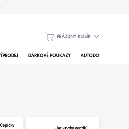
vka
Kontakty
PRÁZDNÝ KOŠÍK
NÁKUPNÍ
KOŠÍK
ÝPRODEJ
DÁRKOVÉ POUKAZY
AUTODOPLŇKY
N
 Čepičky
Fiat Krytky ventilů