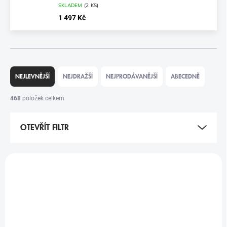
SKLADEM
(
2 KS
)
1 497 Kč
Ř
A
NEJLEVNĚJŠÍ
NEJDRAŽŠÍ
NEJPRODÁVANĚJŠÍ
ABECEDNĚ
Z
E
468
položek celkem
N
Í
OTEVŘÍT FILTR
P
R
O
V
D
Ý
U
P
K
I
T
S
Ů
P
R