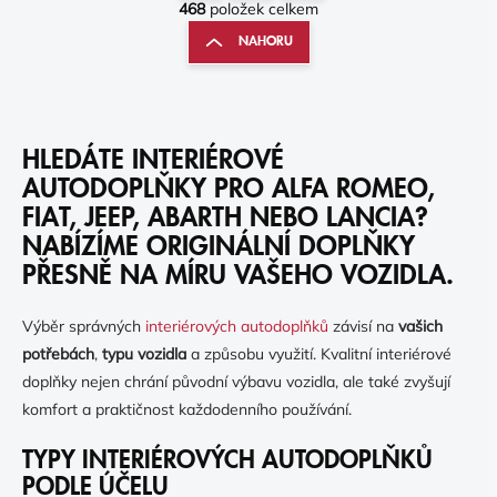
V
468
položek celkem
T
L
R
NAHORU
Á
Á
D
N
A
K
C
Í
O
P
HLEDÁTE INTERIÉROVÉ
V
R
Á
AUTODOPLŇKY PRO ALFA ROMEO,
V
N
FIAT, JEEP, ABARTH NEBO LANCIA?
K
Í
Y
NABÍZÍME ORIGINÁLNÍ DOPLŇKY
V
PŘESNĚ NA MÍRU VAŠEHO VOZIDLA.
Ý
P
I
Výběr správných
interiérových autodoplňků
závisí na
vašich
S
potřebách
,
typu vozidla
a způsobu využití. Kvalitní interiérové
U
doplňky nejen chrání původní výbavu vozidla, ale také zvyšují
komfort a praktičnost každodenního používání.
TYPY INTERIÉROVÝCH AUTODOPLŇKŮ
PODLE ÚČELU