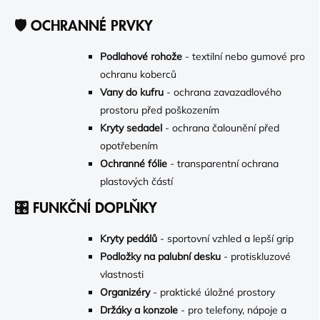
🛡️ OCHRANNÉ PRVKY
Podlahové rohože
- textilní nebo gumové pro
ochranu koberců
Vany do kufru
- ochrana zavazadlového
prostoru před poškozením
Kryty sedadel
- ochrana čalounění před
opotřebením
Ochranné fólie
- transparentní ochrana
plastových částí
🎛️ FUNKČNÍ DOPLŇKY
Kryty pedálů
- sportovní vzhled a lepší grip
Podložky na palubní desku
- protiskluzové
vlastnosti
Organizéry
- praktické úložné prostory
Držáky a konzole
- pro telefony, nápoje a