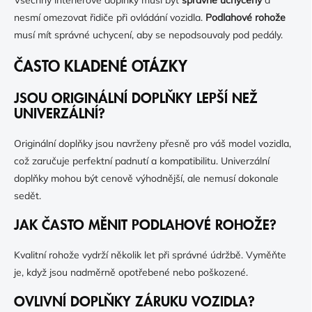
Všechny interiérové doplňky musí být
správně uchyceny
a
nesmí omezovat řidiče při ovládání vozidla.
Podlahové rohože
musí mít správné uchycení, aby se nepodsouvaly pod pedály.
ČASTO KLADENÉ OTÁZKY
JSOU ORIGINÁLNÍ DOPLŇKY LEPŠÍ NEŽ
UNIVERZÁLNÍ?
Originální doplňky jsou navrženy přesně pro váš model vozidla,
což zaručuje perfektní padnutí a kompatibilitu. Univerzální
doplňky mohou být cenově výhodnější, ale nemusí dokonale
sedět.
JAK ČASTO MĚNIT PODLAHOVÉ ROHOŽE?
Kvalitní rohože vydrží několik let při správné údržbě. Vyměňte
je, když jsou nadměrně opotřebené nebo poškozené.
OVLIVNÍ DOPLŇKY ZÁRUKU VOZIDLA?