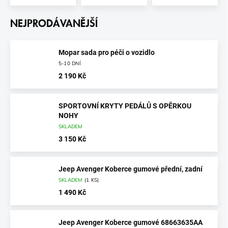
NEJPRODÁVANĚJŠÍ
Mopar sada pro péči o vozidlo
5-10 DNÍ
2 190 Kč
SPORTOVNÍ KRYTY PEDÁLŮ S OPĚRKOU
NOHY
SKLADEM
3 150 Kč
Jeep Avenger Koberce gumové přední, zadní
SKLADEM
(
1 KS
)
1 490 Kč
Jeep Avenger Koberce gumové 68663635AA