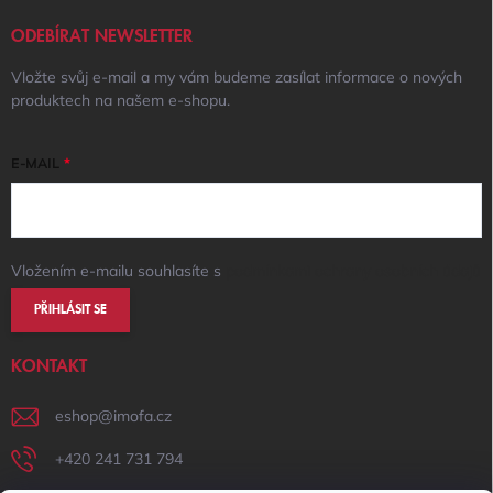
ODEBÍRAT NEWSLETTER
Vložte svůj e-mail a my vám budeme zasílat informace o nových
produktech na našem e-shopu.
E-MAIL
Vložením e-mailu souhlasíte s
podmínkami ochrany osobních údajů
PŘIHLÁSIT SE
KONTAKT
eshop
@
imofa.cz
+420 241 731 794