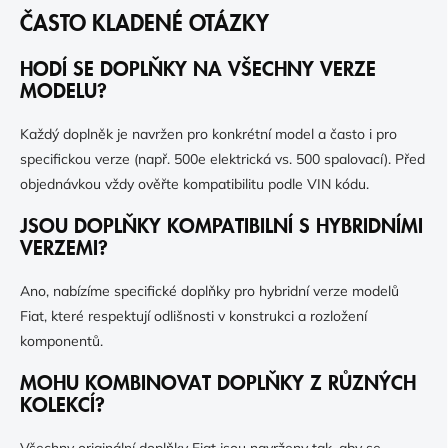
ČASTO KLADENÉ OTÁZKY
HODÍ SE DOPLŇKY NA VŠECHNY VERZE
MODELU?
Každý doplněk je navržen pro konkrétní model a často i pro
specifickou verze (např. 500e elektrická vs. 500 spalovací). Před
objednávkou vždy ověřte kompatibilitu podle VIN kódu.
JSOU DOPLŇKY KOMPATIBILNÍ S HYBRIDNÍMI
VERZEMI?
Ano, nabízíme specifické doplňky pro hybridní verze modelů
Fiat, které respektují odlišnosti v konstrukci a rozložení
komponentů.
MOHU KOMBINOVAT DOPLŇKY Z RŮZNÝCH
KOLEKCÍ?
Všechny originální doplňky Fiat jsou navrženy tak, aby se