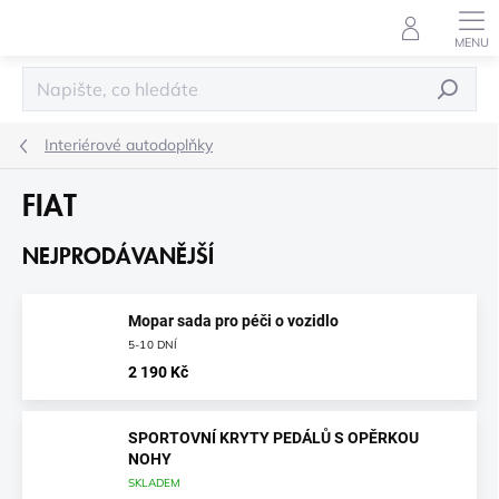
Přejít
na
obsah
HLEDAT
Interiérové autodoplňky
FIAT
NEJPRODÁVANĚJŠÍ
Mopar sada pro péči o vozidlo
5-10 DNÍ
2 190 Kč
SPORTOVNÍ KRYTY PEDÁLŮ S OPĚRKOU
NOHY
SKLADEM