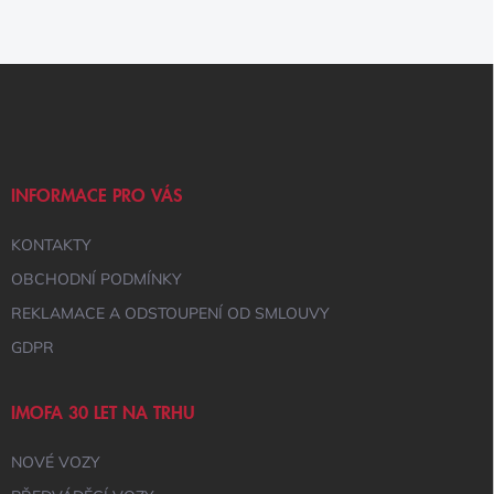
Z
Á
P
A
T
Í
INFORMACE PRO VÁS
KONTAKTY
OBCHODNÍ PODMÍNKY
REKLAMACE A ODSTOUPENÍ OD SMLOUVY
GDPR
IMOFA 30 LET NA TRHU
NOVÉ VOZY