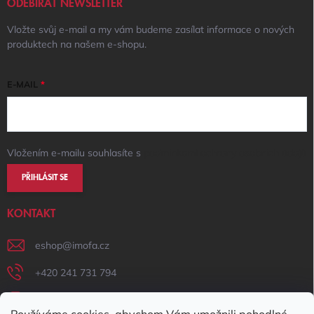
ODEBÍRAT NEWSLETTER
Vložte svůj e-mail a my vám budeme zasílat informace o nových
produktech na našem e-shopu.
E-MAIL
Vložením e-mailu souhlasíte s
podmínkami ochrany osobních údajů
PŘIHLÁSIT SE
KONTAKT
eshop
@
imofa.cz
+420 241 731 794
+420 731 156 801