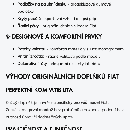
Podložky na palubní desku
- protiskluzové gumové
podložky
Kryty pedálů
- sportovní vzhled a lepší grip
Řadicí páky
- originální design s logem Fiat
✨ DESIGNOVÉ A KOMFORTNÍ PRVKY
Potahy volantu
- komfortní materiály s Fiat monogramem
Vnitřní zrcátka
- různé velikosti podle modelu
Dekorativní lišty
- elegantní akcenty interiéru
VÝHODY ORIGINÁLNÍCH DOPLŇKŮ FIAT
PERFEKTNÍ KOMPATIBILITA
Každý doplněk je navržen
specificky pro váš model
Fiat.
Zaručujeme
první montáž bez problémů
a dokonalé padnutí bez
nutnosti úprav či dodatečných úprav.
PRAKTIČNOST A FUNKČNOST