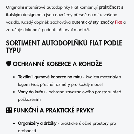
K
Í
Y
Originální interiérové autodoplňky Fiat kombinují
praktičnost s
V
italským designem
a jsou navrženy přesně na míru vašeho
Ý
vozidla. Každý doplněk zachovává
autentický styl značky
Fiat
a
P
I
zaručuje dokonalé padnutí při první montáži.
S
U
SORTIMENT AUTODOPLŇKŮ FIAT PODLE
TYPU
🛡️ OCHRANNÉ KOBERCE A ROHOŽE
Textilní i gumové koberce na míru
- kvalitní materiály s
logem Fiat, přesné rozměry pro každý model
Vany do kufru
- ochrana zavazadlového prostoru před
poškozením
🎛️ FUNKČNÍ A PRAKTICKÉ PRVKY
Organizéry a držáky
- praktické úložné prostory pro
drobnosti