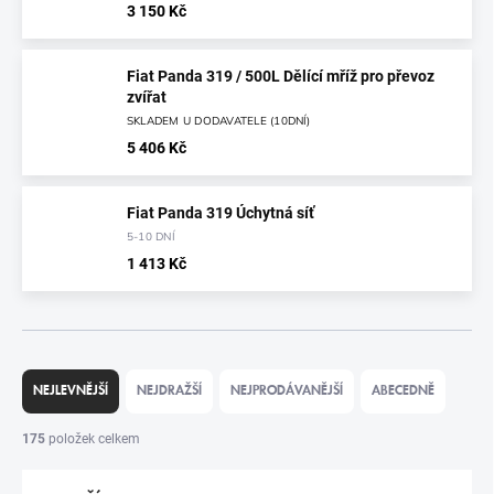
3 150 Kč
Fiat Panda 319 / 500L Dělící mříž pro převoz
zvířat
SKLADEM U DODAVATELE (10DNÍ)
5 406 Kč
Fiat Panda 319 Úchytná síť
5-10 DNÍ
1 413 Kč
Ř
A
NEJLEVNĚJŠÍ
NEJDRAŽŠÍ
NEJPRODÁVANĚJŠÍ
ABECEDNĚ
Z
E
175
položek celkem
N
Í