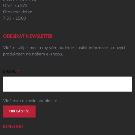
Ořešská 873
Otevírací doba:
7:30 - 15:00
ODEBÍRAT NEWSLETTER
Vložte svůj e-mail a my vám budeme zasílat informace o nových
produktech na našem e-shopu.
E-MAIL
Vložením e-mailu souhlasíte s
podmínkami ochrany osobních údajů
PŘIHLÁSIT SE
KONTAKT