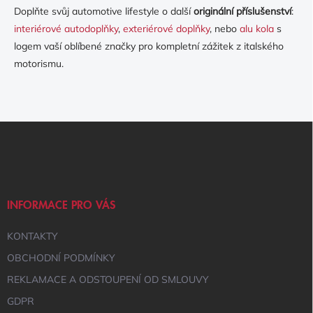
Doplňte svůj automotive lifestyle o další
originální příslušenství
:
interiérové autodoplňky
,
exteriérové doplňky
, nebo
alu kola
s
logem vaší oblíbené značky pro kompletní zážitek z italského
motorismu.
Z
Á
P
A
T
Í
INFORMACE PRO VÁS
KONTAKTY
OBCHODNÍ PODMÍNKY
REKLAMACE A ODSTOUPENÍ OD SMLOUVY
GDPR