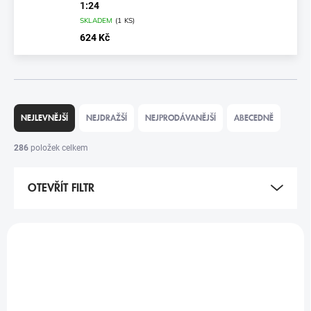
1:24
SKLADEM
(
1 KS
)
624 Kč
Ř
A
NEJLEVNĚJŠÍ
NEJDRAŽŠÍ
NEJPRODÁVANĚJŠÍ
ABECEDNĚ
Z
E
286
položek celkem
N
Í
OTEVŘÍT FILTR
P
R
O
V
D
Ý
VÝPRODEJ
U
P
K
I
T
S
Ů
P