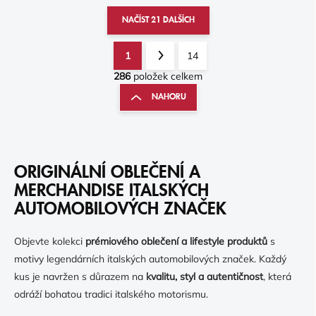
NAČÍST 21 DALŠÍCH
1
14
O
S
V
286
položek celkem
T
L
R
NAHORU
Á
Á
D
N
A
K
C
Í
O
P
ORIGINÁLNÍ OBLEČENÍ A
V
R
Á
MERCHANDISE ITALSKÝCH
V
N
AUTOMOBILOVÝCH ZNAČEK
K
Í
Y
V
Objevte kolekci
prémiového oblečení a lifestyle produktů
s
Ý
motivy legendárních italských automobilových značek. Každý
P
I
kus je navržen s důrazem na
kvalitu, styl a autentičnost
, která
S
odráží bohatou tradici italského motorismu.
U