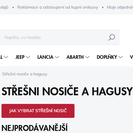
dajů
Reklamace a odstoupení od kupní smlouvy
Moje objedná
HLEDAT
L
JEEP
LANCIA
ABARTH
DOPLŇKY
V
Střešni nosiče a hagusy
STŘEŠNI NOSIČE A HAGUSY
JAK VYBRAT STŘEŠNÍ NOSIČ
NEJPRODÁVANĚJŠÍ