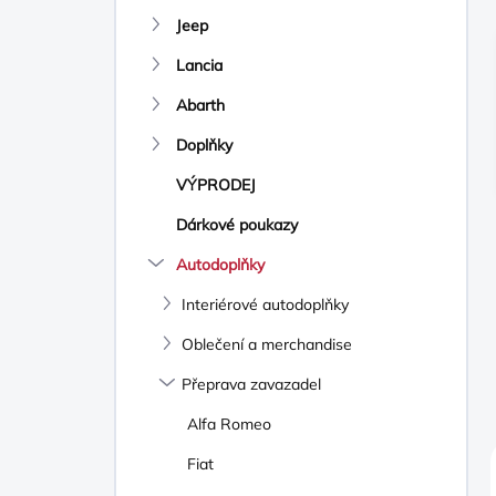
N
Jeep
Í
P
Lancia
A
N
Abarth
E
Doplňky
L
VÝPRODEJ
Dárkové poukazy
Autodoplňky
Interiérové autodoplňky
Oblečení a merchandise
Přeprava zavazadel
Alfa Romeo
Fiat