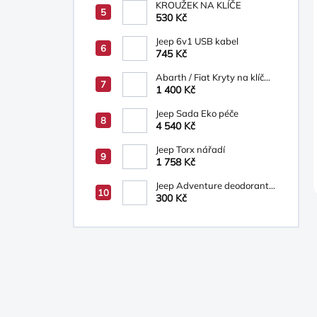
KROUŽEK NA KLÍČE
530 Kč
Jeep 6v1 USB kabel
745 Kč
Abarth / Fiat Kryty na klíč
bílá/béžová
1 400 Kč
Jeep Sada Eko péče
4 540 Kč
Jeep Torx nářadí
1 758 Kč
Jeep Adventure deodorant
ve spreji, sprchový gel 200
300 Kč
ml-dárková sada