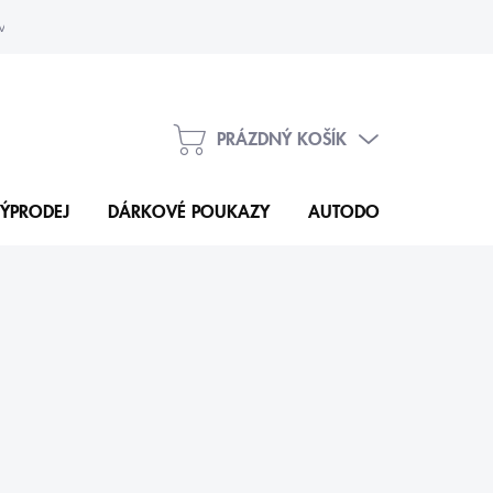
vka
Kontakty
PRÁZDNÝ KOŠÍK
NÁKUPNÍ
KOŠÍK
ÝPRODEJ
DÁRKOVÉ POUKAZY
AUTODOPLŇKY
N