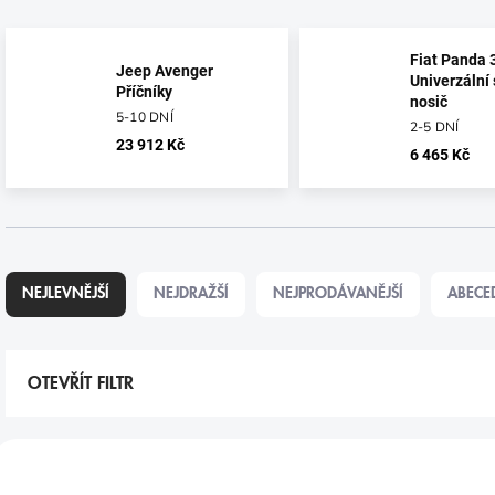
Fiat Panda 
Jeep Avenger
Univerzální 
Příčníky
nosič
5-10 DNÍ
2-5 DNÍ
23 912 Kč
6 465 Kč
Ř
A
NEJLEVNĚJŠÍ
NEJDRAŽŠÍ
NEJPRODÁVANĚJŠÍ
ABECE
Z
E
N
Í
OTEVŘÍT FILTR
P
R
V
O
Ý
D