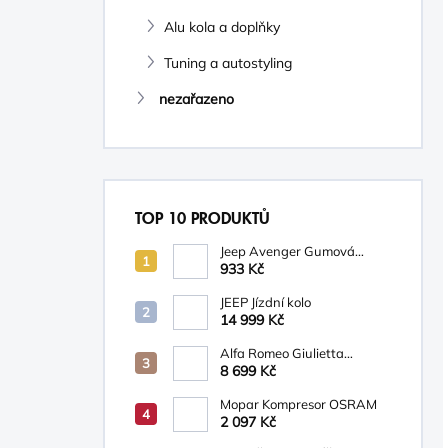
Alu kola a doplňky
Tuning a autostyling
nezařazeno
TOP 10 PRODUKTŮ
Jeep Avenger Gumová
podložka na palubní desku
933 Kč
JEEP Jízdní kolo
14 999 Kč
Alfa Romeo Giulietta
Osvětlená prahová lišta s
8 699 Kč
logem Alfa Romeo
Mopar Kompresor OSRAM
2 097 Kč