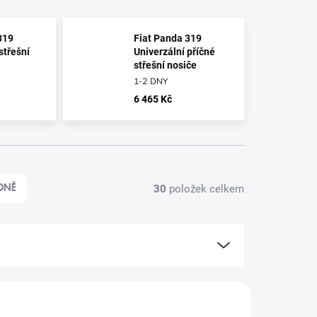
319
Fiat Panda 319
střešní
Univerzální příčné
střešní nosiče
1-2 DNY
6 465 Kč
30
položek celkem
DNĚ