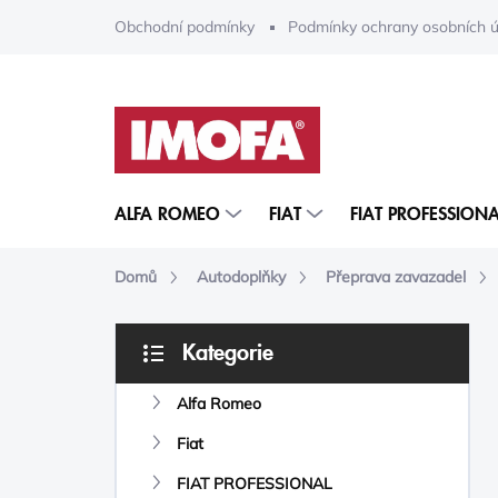
Přejít
Obchodní podmínky
Podmínky ochrany osobních ú
na
obsah
ALFA ROMEO
FIAT
FIAT PROFESSIONA
Domů
Autodoplňky
Přeprava zavazadel
P
Kategorie
O
Přeskočit
S
kategorie
Alfa Romeo
T
R
Fiat
A
N
FIAT PROFESSIONAL